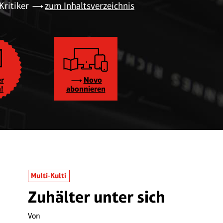
Kritiker
zum Inhaltsverzeichnis
er
Novo
!
abonnieren
Multi-Kulti
Zuhälter unter sich
Von