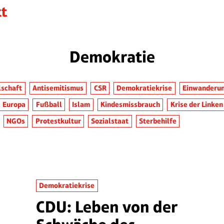
Demokratie
lschaft
Antisemitismus
CSR
Demokratiekrise
Einwanderu
Europa
Fußball
Islam
Kindesmissbrauch
Krise der Linken
NGOs
Protestkultur
Sozialstaat
Sterbehilfe
Demokratiekrise
CDU: Leben von der