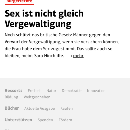
Bürgerrechte
Sex ist nicht gleich
Vergewaltigung
Noch schützt das britische Gesetz Männer gegen den
Vorwurf der Vergewaltigung, wenn sie versichern können,
die Frau habe dem Sex zugestimmt. Das sollte auch so
bleiben, meint Sara Hinchliffe.
mehr
Ressorts
Freiheit
Natur
Demokratie
Innovation
Bildung
Weltgeschehen
Bücher
Aktuelle Ausgabe
Kaufen
Unterstützen
Spenden
Fördern