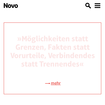
»Möglichkeiten statt
Grenzen, Fakten statt
Vorurteile, Verbindendes
statt Trennendes«
mehr