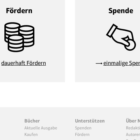
Fördern
Spende
dauerhaft Fördern
einmalige Spe
Bücher
Unterstützen
Über 
Aktuelle Ausgabe
Spenden
Redakt
Kaufen
Fördern
Autore