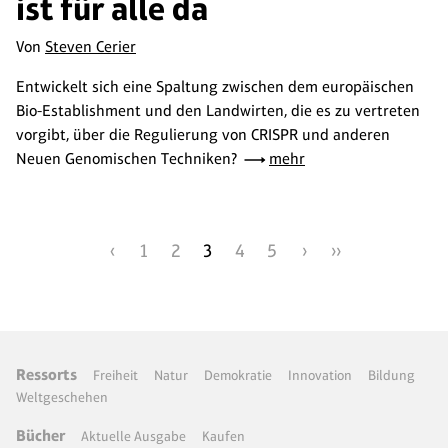
ist für alle da
Von
Steven Cerier
Entwickelt sich eine Spaltung zwischen dem europäischen
Bio-Establishment und den Landwirten, die es zu vertreten
vorgibt, über die Regulierung von CRISPR und anderen
Neuen Genomischen Techniken?
mehr
‹
1
2
3
4
5
›
››
Ressorts
Freiheit
Natur
Demokratie
Innovation
Bildung
Weltgeschehen
Bücher
Aktuelle Ausgabe
Kaufen