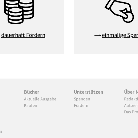
dauerhaft Fördern
einmalige Spe
Bücher
Unterstützen
Über 
Aktuelle Ausgabe
Spenden
Redakt
Kaufen
Fördern
Autore
Das Pro
n