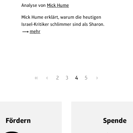
Analyse von
Mick Hume
Mick Hume erklärt, warum die heutigen
Israel-Kritiker schlimmer sind als Sharon.
mehr
‹‹
‹
2
3
4
5
›
Fördern
Spende