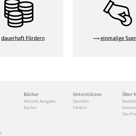
dauerhaft Fördern
einmalige Spe
Bücher
Unterstützen
Über 
Aktuelle Ausgabe
Spenden
Redakt
Kaufen
Fördern
Autore
Das Pro
n