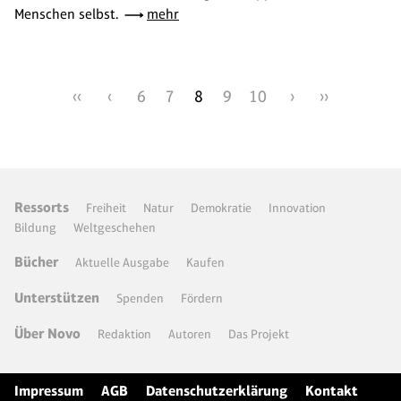
Menschen selbst.
mehr
‹‹
‹
6
7
8
9
10
›
››
Ressorts
Freiheit
Natur
Demokratie
Innovation
Bildung
Weltgeschehen
Bücher
Aktuelle Ausgabe
Kaufen
Unterstützen
Spenden
Fördern
Über Novo
Redaktion
Autoren
Das Projekt
Impressum
AGB
Datenschutzerklärung
Kontakt