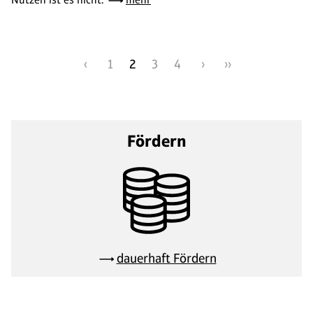
‹
1
2
3
4
›
››
Fördern
dauerhaft Fördern