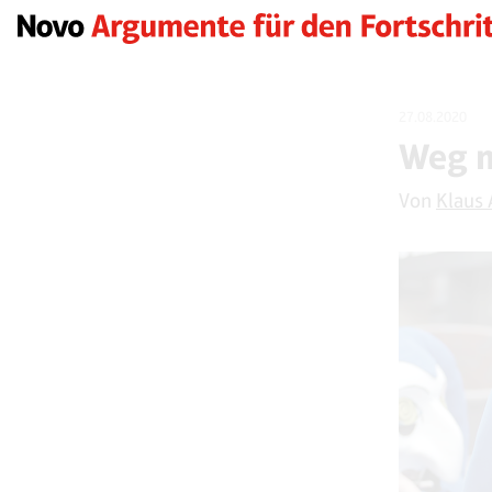
27.08.2020
Weg m
Von
Klaus 