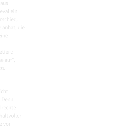
 aus
eval ein
rschied,
 anhat, die
eine
tiert:
e auf“,
 zu
icht
. Denn
drechte
haltvoller
e vor