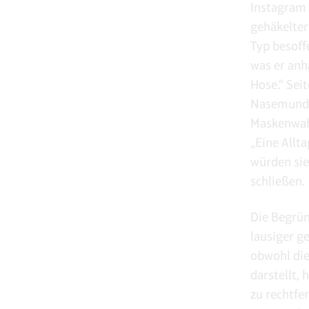
Instagram 
gehäkelter
Typ besoff
was er anh
Hose.“ Seit
Nasemundho
Maskenwahn
„Eine Allt
würden sie
schließen.
Die Begrün
lausiger g
obwohl die
darstellt, 
zu rechtfe