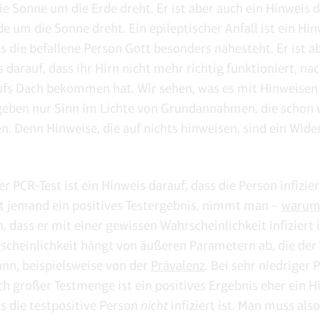
ie Sonne um die Erde dreht. Er ist aber auch ein Hinweis d
de um die Sonne dreht. Ein epileptischer Anfall ist ein Hi
ss die befallene Person Gott besonders nahesteht. Er ist a
s darauf, dass ihr Hirn nicht mehr richtig funktioniert, n
ufs Dach bekommen hat. Wir sehen, was es mit Hinweisen 
rgeben nur Sinn im Lichte von Grundannahmen, die schon 
n. Denn Hinweise, die auf nichts hinweisen, sind ein Wide
er PCR-Test ist ein Hinweis darauf, dass die Person infizier
t jemand ein positives Testergebnis, nimmt man –
warum
, dass er mit einer gewissen Wahrscheinlichkeit infiziert 
scheinlichkeit hängt von äußeren Parametern ab, die der 
ann, beispielsweise von der
Prävalenz
. Bei sehr niedriger 
ch großer Testmenge ist ein positives Ergebnis eher ein H
ss die testpositive Person
nicht
infiziert ist. Man muss als