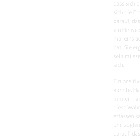
dass sich d
sich die Er
darauf, da
ein Hinwei
mal eins a
hat: Sie e
sein müsse
sich.
Ein positiv
könnte. Ha
immer
– an
diese Wahr
erfassen k
und zuglei
darauf, da