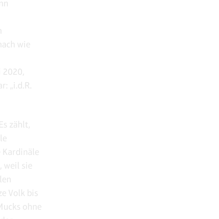
enn
n
nach wie
i 2020,
: „i.d.R.
Es zählt,
le
 Kardinäle
 weil sie
len
e Volk bis
 Mucks ohne