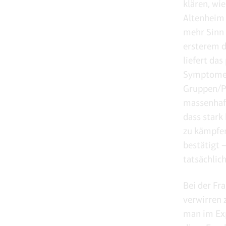
klären, wi
Altenheim 
mehr Sinn 
ersterem d
liefert das
Symptome 
Gruppen/Po
massenhaft
dass star
zu kämpfen
bestätigt 
tatsächlich 
Bei der Fra
verwirren 
man im Exp