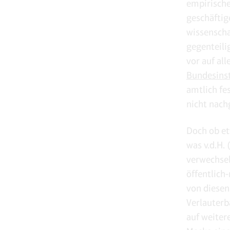
empirische
geschäftig
wissenscha
gegenteili
vor auf al
Bundesinst
amtlich fes
nicht nach
Doch ob etw
was v.d.H.
verwechsel
öffentlich-
von diesen
Verlauterb
auf weiter