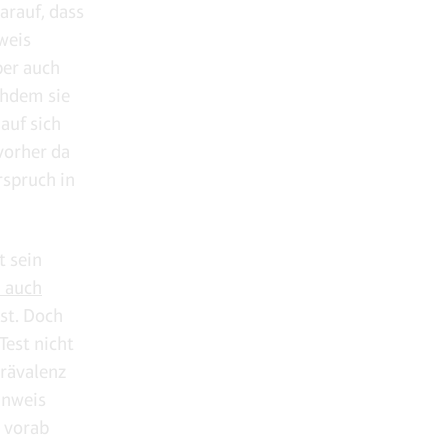
arauf, dass
nweis
ber auch
achdem sie
auf sich
vorher da
rspruch in
t sein
 auch
ist. Doch
Test nicht
Prävalenz
inweis
o vorab