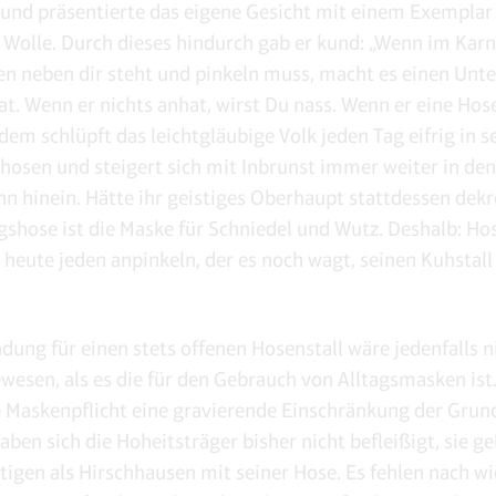
und präsentierte das eigene Gesicht mit einem Exemplar
 Wolle. Durch dieses hindurch gab er kund: „Wenn im Karn
en neben dir steht und pinkeln muss, macht es einen Unte
at. Wenn er nichts anhat, wirst Du nass. Wenn er eine Hose
dem schlüpft das leichtgläubige Volk jeden Tag eifrig in s
sen und steigert sich mit Inbrunst immer weiter in den
 hinein. Hätte ihr geistiges Oberhaupt stattdessen dekre
agshose ist die Maske für Schniedel und Wutz. Deshalb: Hos
 heute jeden anpinkeln, der es noch wagt, seinen Kuhstall
dung für einen stets offenen Hosenstall wäre jedenfalls n
ewesen, als es die für den Gebrauch von Alltagsmasken ist
 Maskenpflicht eine gravierende Einschränkung der Grun
haben sich die Hoheitsträger bisher nicht befleißigt, sie ge
rtigen als Hirschhausen mit seiner Hose. Es fehlen nach wi