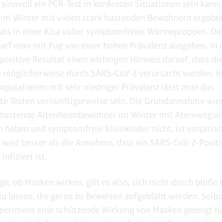
e sinnvoll ein PCR-Test in konkreten Situationen sein kann
im Winter mit vielen stark hustenden Bewohnern ergeben
als in einer Kita voller symptomfreier Wonneproppen. De
arf man mit Fug von einer hohen Prävalenz ausgehen. In 
 positive Resultat
einen
wichtigen Hinweis darauf, dass di
möglicherweise durch SARS-CoV-2 verursacht werden. I
pulationen mit sehr niedriger Prävalenz lässt man das
e Testen vernünftigerweise sein. Die Grundannahme wi
k hustende Altenheimbewohner im Winter mit Atemwegsi
 haben und symptomfreie Kleinkinder nicht, ist empirisc
– weit besser als die Annahme, dass ein SARS-CoV-2-Posit
infiziert ist.
ge, ob Masken wirken, gilt es also, sich nicht durch bloße
zu lassen, die gerne zu Beweisen aufgebläht werden. Selb
eriment eine schützende Wirkung von Masken gezeigt h