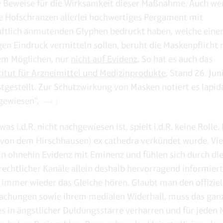
 Beweise für die Wirksamkeit dieser Maßnahme. Auch w
e Hofschranzen allerlei hochwertiges Pergament mit
ftlich anmutenden Glyphen bedruckt haben, welche eine
gen Eindruck vermitteln sollen, beruht die Maskenpflicht 
lem Möglichen, nur
nicht auf Evidenz
. So hat es auch das
itut für Arzneimittel und Medizinprodukte
, Stand 26. Jun
tgestellt. Zur Schutzwirkung von Masken notiert es lapidar
gewiesen“.
1
as i.d.R. nicht nachgewiesen ist, spielt i.d.R. keine Rolle. 
 (von dem Hirschhausen) ex cathedra verkündet wurde. Vie
n ohnehin Evidenz mit Eminenz und fühlen sich durch die
rechtlicher Kanäle allein deshalb hervorragend informiert,
 immer wieder das Gleiche hören. Glaubt man den offiziel
achungen sowie ihrem medialen Widerhall, muss das ganz
es in ängstlicher Duldungsstarre verharren und für jeden