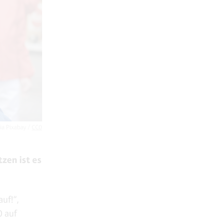
ia Pixabay /
CC0
zen ist es
uf!“,
0 auf