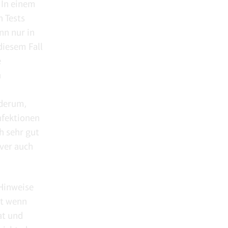
. In einem
 Tests
nn nur in
diesem Fall
e
n
ederum,
nfektionen
h sehr gut
iver auch
 Hinweise
st wenn
at und