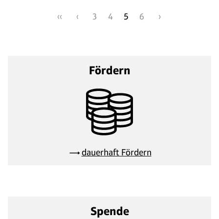
‹‹
‹
3
4
5
6
›
Fördern
dauerhaft Fördern
Spende