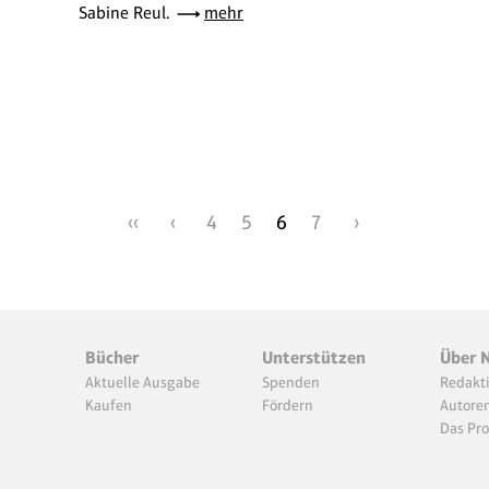
Sabine Reul.
mehr
‹‹
‹
4
5
6
7
›
Bücher
Unterstützen
Über 
Aktuelle Ausgabe
Spenden
Redakt
Kaufen
Fördern
Autore
Das Pro