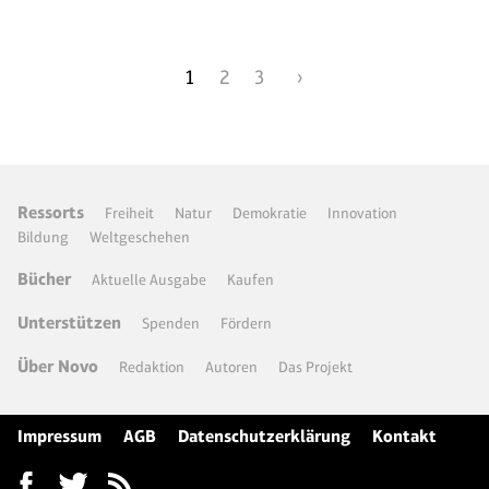
1
2
3
›
Ressorts
Freiheit
Natur
Demokratie
Innovation
Bildung
Weltgeschehen
Bücher
Aktuelle Ausgabe
Kaufen
Unterstützen
Spenden
Fördern
Über Novo
Redaktion
Autoren
Das Projekt
Impressum
AGB
Datenschutzerklärung
Kontakt