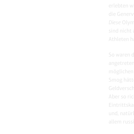
erlebten wi
die Generv
Diese
Olymp
sind nicht
Athleten 
So waren d
angetreten
möglichen 
Smog hätte
Geldversch
Aber so ri
Eintrittsk
und, natür
allem russ