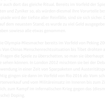
r auch dort das gleiche Ritual. Bereits im Vorfeld der Spi
ten und Zyniker so, als würden diesmal ihre Vorurteile bes
iade wird der tiefste aller Reinfälle, sind sie sich sicher.
 auf dem neuesten Stand, es wurde zu viel Geld ausgegebe
haben sowieso alle etwas genommen.
ie Olympia-Miesmacher bereits im Vorfeld von Peking 2
: Von Chinas Menschenrechtssituation bis Tibet drohten a
Fragen die Spiele zu überschatten, so man sie überhaupt
 sehen können. In London 2012 mischten sie bei der Deb
wendung in einer Zeit von Sparpaketen und Austeritätspo
chtig gingen sie dann im Vorfeld von Rio 2016 ab: Vom s
artenverkauf und vom Militäreinsatz im Inneren bis zum Z
lich, zum Kampf im infernalischen Krieg gegen das (diesm
ische) Doping.