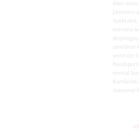
Aber wenn 
Jammern al
Spektakel,
extreme Au
diejenigen
sanitären 
wenn die S
Randsporta
einmal bed
Kombinati
staunend i
e