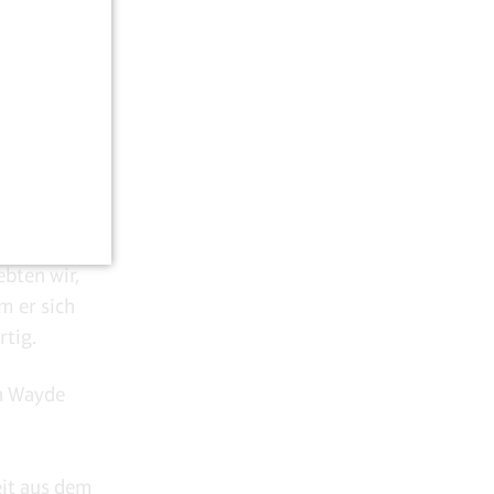
 machen
achen sie
asieger
 andere als
g er hinter
tathletik.
altete,
ebten wir,
m er sich
rtig.
n Wayde
eit aus dem