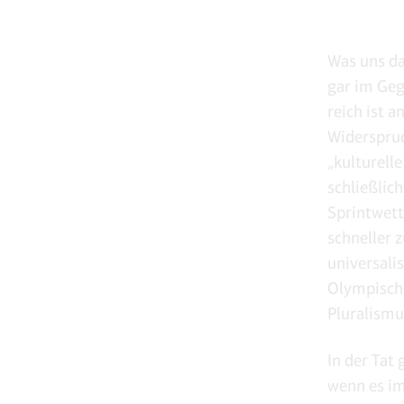
Was uns da
gar im Geg
reich ist 
Widerspruc
„kulturell
schließlic
Sprintwett
schneller 
universali
Olympische
Pluralismus
In der Tat
wenn es im