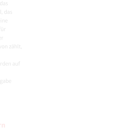
 das
l, das
eine
für
er
on zählt,
rden auf
ngabe
rn