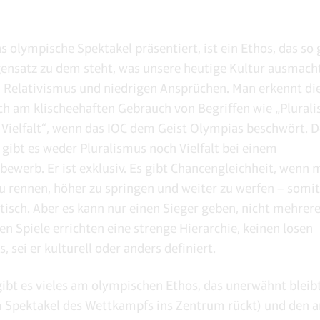
s olympische Spektakel präsentiert, ist ein Ethos, das so
ensatz zu dem steht, was unsere heutige Kultur ausmacht
an Relativismus und niedrigen Ansprüchen. Man erkennt di
h am klischeehaften Gebrauch von Begriffen wie „Plural
e Vielfalt“, wenn das IOC dem Geist Olympias beschwört. 
h gibt es weder Pluralismus noch Vielfalt bei einem
bewerb. Er ist exklusiv. Es gibt Chancengleichheit, wenn m
zu rennen, höher zu springen und weiter zu werfen – somit 
stisch. Aber es kann nur einen Sieger geben, nicht mehrere
n Spiele errichten eine strenge Hierarchie, keinen losen
, sei er kulturell oder anders definiert.
 gibt es vieles am olympischen Ethos, das unerwähnt bleib
 Spektakel des Wettkampfs ins Zentrum rückt) und den 