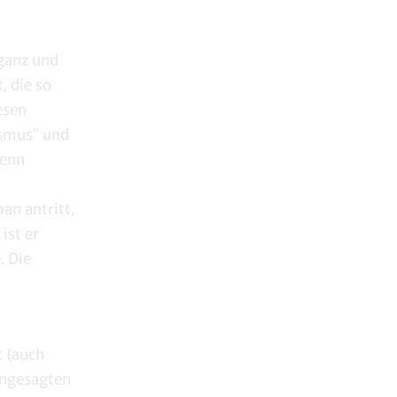
 ganz und
, die so
esen
ismus“ und
Denn
an antritt,
ist er
. Die
t (auch
angesagten