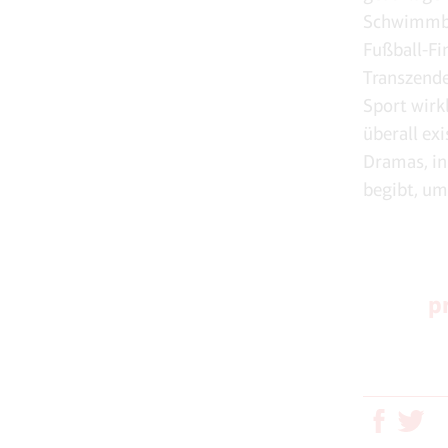
Schwimmbe
Fußball-Fi
Transzende
Sport wirk
überall ex
Dramas, in
begibt, um
p