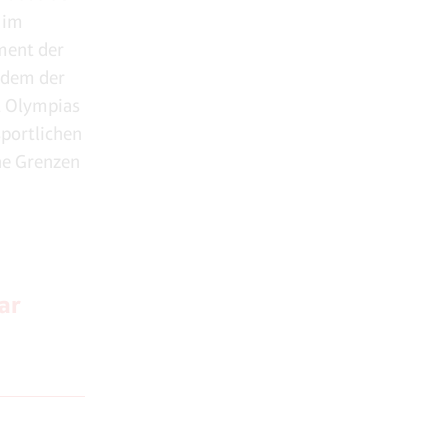
 im
ment der
 dem der
st Olympias
sportlichen
ne Grenzen
ar