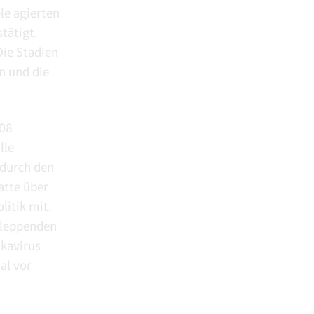
ele agierten
tätigt.
 Die Stadien
n und die
008
lle
 durch den
atte über
litik mit.
chleppenden
ikavirus
al vor