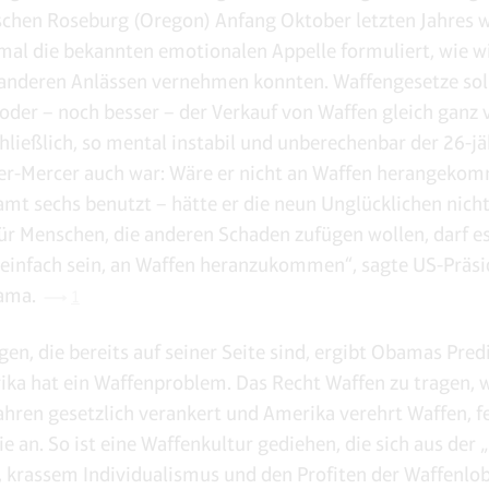
chen Roseburg (Oregon) Anfang Oktober letzten Jahres 
mal die bekannten emotionalen Appelle formuliert, wie wi
 anderen Anlässen vernehmen konnten. Waffengesetze sol
 oder – noch besser – der Verkauf von Waffen gleich ganz
hließlich, so mental instabil und unberechenbar der 26-jä
er-Mercer auch war: Wäre er nicht an Waffen herangekom
amt sechs benutzt – hätte er die neun Unglücklichen nich
ür Menschen, die anderen Schaden zufügen wollen, darf es
infach sein, an Waffen heranzukommen“, sagte US-Präsi
ama.
1
gen, die bereits auf seiner Seite sind, ergibt Obamas Pred
ika hat ein Waffenproblem. Das Recht Waffen zu tragen, 
ahren gesetzlich verankert und Amerika verehrt Waffen, fe
sie an. So ist eine Waffenkultur gediehen, die sich aus der
r, krassem Individualismus und den Profiten der Waffenlo