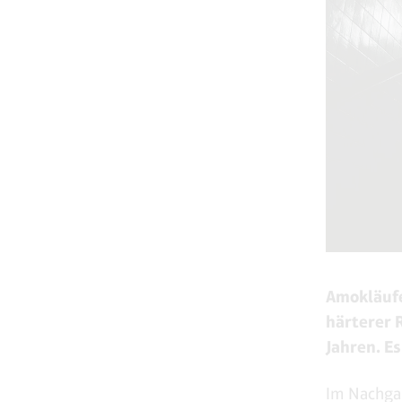
Amokläufe
härterer 
Jahren. E
Im Nachgan