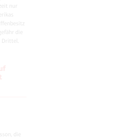
zeit nur
erikas
ffenbesitz
gefähr die
Drittel.
uf
t
sson, die