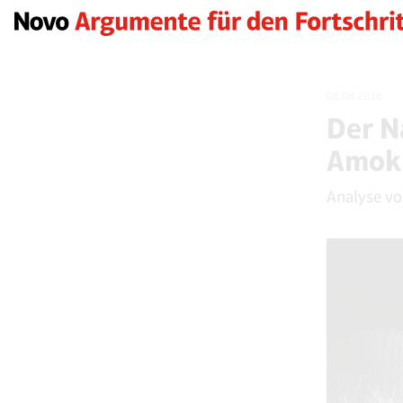
08.08.2016
Der N
Amok
Analyse v