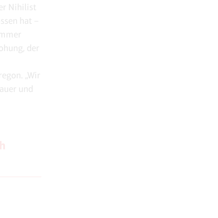
r Nihilist
ssen hat –
 immer
rohung, der
egon. „Wir
rauer und
ch