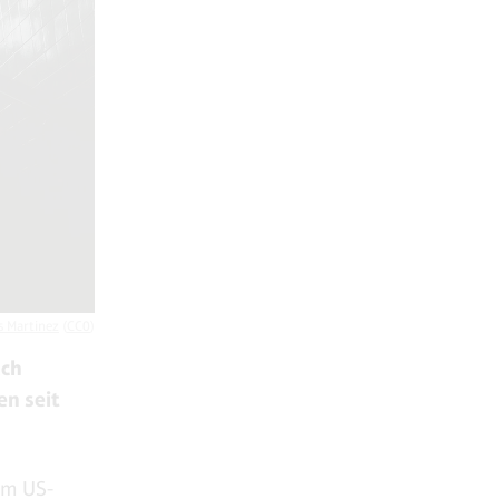
s Martinez
(
CC0
)
ach
en seit
im US-