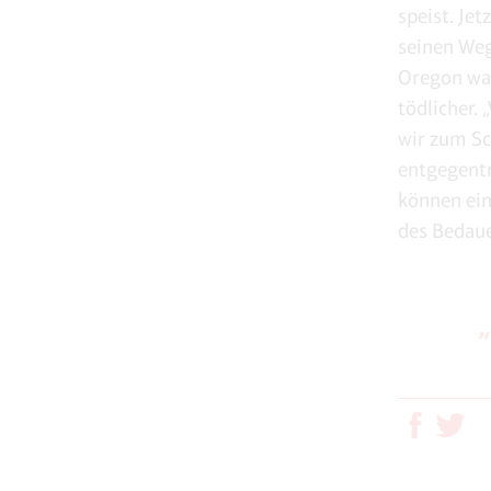
speist. Jet
seinen Weg
Oregon war
tödlicher.
wir zum Sc
entgegentr
können ein
des Bedau
„