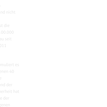
n
und nicht
st die
100.000
au seit
2011
rmuliert es
genen 40
e
end der
erheit hat
e der
igenen