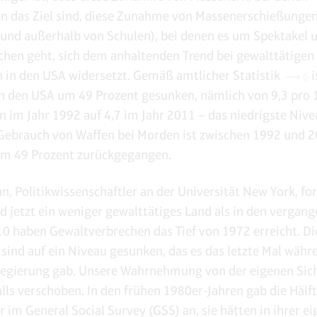
n das Ziel sind, diese Zunahme von Massenerschießunge
 und außerhalb von Schulen), bei denen es um Spektakel 
hen geht, sich dem anhaltenden Trend bei gewalttätigen
 in den USA widersetzt. Gemäß amtlicher Statistik
i
6
n den USA um 49 Prozent gesunken, nämlich von 9,3 pro 
 im Jahr 1992 auf 4,7 im Jahr 2011 – das niedrigste Nive
Gebrauch von Waffen bei Morden ist zwischen 1992 und 
um 49 Prozent zurückgegangen.
an, Politikwissenschaftler an der Universität New York, fo
ind jetzt ein weniger gewalttätiges Land als in den vergan
10 haben Gewaltverbrechen das Tief von 1972 erreicht. Di
sind auf ein Niveau gesunken, das es das letzte Mal währ
egierung gab. Unsere Wahrnehmung von der eigenen Sich
alls verschoben. In den frühen 1980er-Jahren gab die Hälft
 im General Social Survey (GSS) an, sie hätten in ihrer e