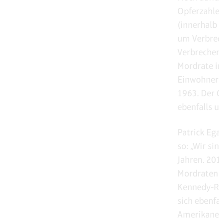
Opferzahle
(innerhalb
um Verbrec
Verbrechen
Mordrate i
Einwohnern
1963. Der 
ebenfalls 
Patrick Eg
so: „Wir s
Jahren. 20
Mordraten 
Kennedy-R
sich ebenf
Amerikaner