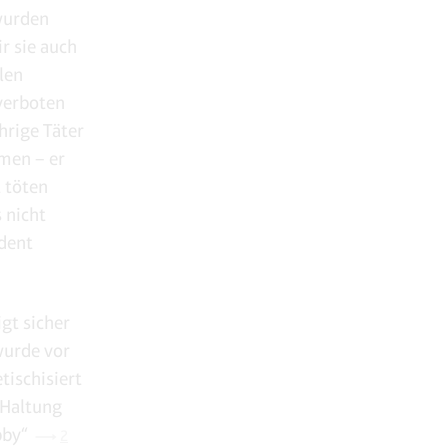
wurden
r sie auch
len
 verboten
hrige Täter
men – er
t töten
 nicht
dent
igt sicher
wurde vor
tischisiert
 „Haltung
bby“
2