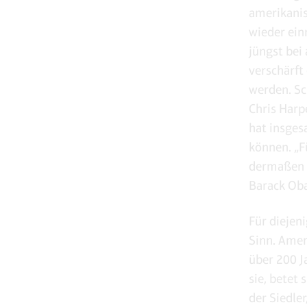
amerikanis
wieder ein
jüngst bei
verschärft
werden. Sc
Chris Harp
hat insges
können. „F
dermaßen e
Barack Ob
Für diejeni
Sinn. Amer
über 200 J
sie, betet 
der Siedle