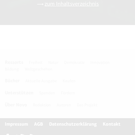
zum Inhaltsverzeichnis
Ressorts
Freiheit
Natur
Demokratie
Innovation
Bildung
Weltgeschehen
Bücher
Aktuelle Ausgabe
Kaufen
Unterstützen
Spenden
Fördern
Über Novo
Redaktion
Autoren
Das Projekt
Impressum
AGB
Datenschutzerklärung
Kontakt