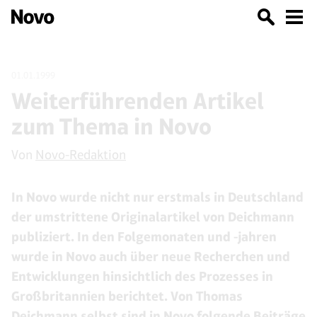
01.01.1999
Weiterführenden Artikel
zum Thema in Novo
Von
Novo-Redaktion
In Novo wurde nicht nur erstmals in Deutschland
der umstrittene Originalartikel von Deichmann
publiziert. In den Folgemonaten und -jahren
wurde in Novo auch über neue Recherchen und
Entwicklungen hinsichtlich des Prozesses in
Großbritannien berichtet. Von Thomas
Deichmann selbst sind in Novo folgende Beiträge