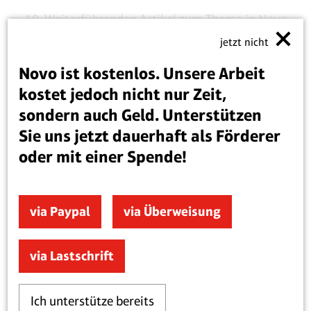
Weiterführenden Artikel zum Thema in Novo
jetzt nicht
Sympathisanten und Gegenstimmen in
Novo ist kostenlos. Unsere Arbeit
Großbritannien
kostet jedoch nicht nur Zeit,
Internationale Resonanz
sondern auch Geld. Unterstützen
Sie uns jetzt dauerhaft als Förderer
Publikationsorte des Artikels von
oder mit einer Spende!
Deichmann
Informationen über den Aufruf und die
via Paypal
via Überweisung
Initiative „Für das Freie Wort“
via Lastschrift
Ich unterstütze bereits
Ihnen hat dieser Text gefallen? Sie lesen Novo