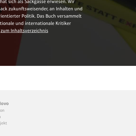
 hat sich als Sackgasse erwiesen. Wir
ck zukunftsweisender, an Inhalten und
rientierter Politik. Das Buch versammelt
ionale und internationale Kritiker
zum Inhaltsverzeichnis
Novo
ion
n
jekt