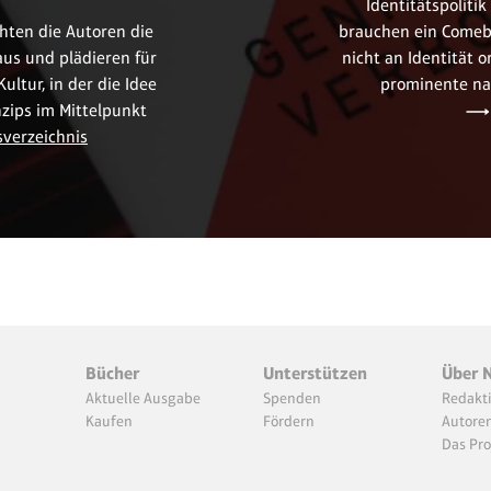
Identitätspolitik
hten die Autoren die
brauchen ein Comeba
us und plädieren für
nicht an Identität o
ultur, in der die Idee
prominente nat
zips im Mittelpunkt
sverzeichnis
Bücher
Unterstützen
Über 
Aktuelle Ausgabe
Spenden
Redakt
Kaufen
Fördern
Autore
Das Pro