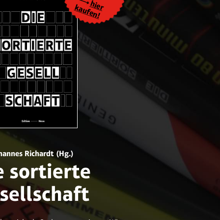
hier
kaufen!
hannes Richardt (Hg.)
e sortierte
sellschaft