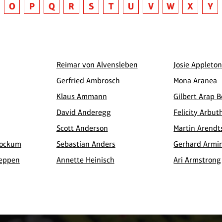
O
P
Q
R
S
T
U
V
W
X
Y
Reimar von Alvensleben
Josie Appleto
Gerfried Ambrosch
Mona Aranea
Klaus Ammann
Gilbert Arap B
David Anderegg
Felicity Arbut
Scott Anderson
Martin Arendt
bockum
Sebastian Anders
Gerhard Armi
meppen
Annette Heinisch
Ari Armstrong