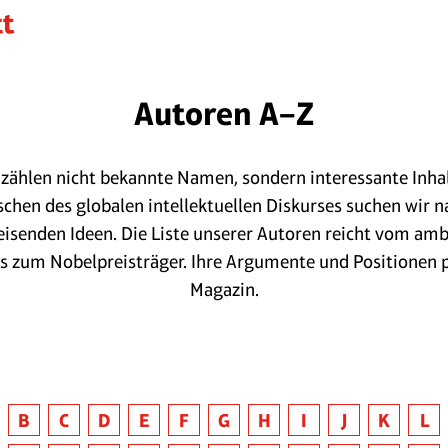
Autoren A–Z
zählen nicht bekannte Namen, sondern interessante Inhal
schen des globalen intellektuellen Diskurses suchen wir n
isenden Ideen. Die Liste unserer Autoren reicht vom amb
is zum Nobelpreisträger. Ihre Argumente und Positionen 
Magazin.
B
C
D
E
F
G
H
I
J
K
L