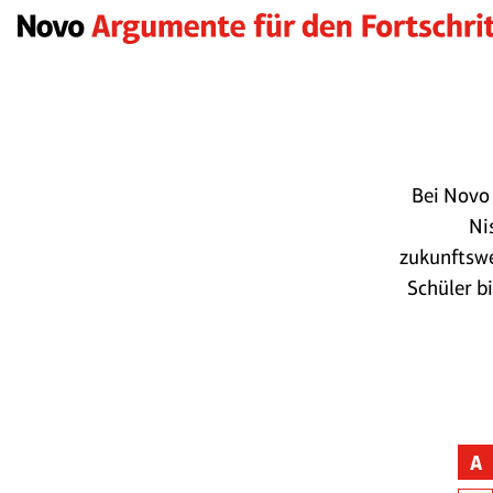
Bei Novo 
Ni
zukunftswe
Schüler b
A