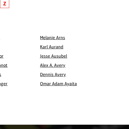
Z
n
Melanie Arns
Karl Aurand
or
Jesse Ausubel
hnot
Alex A. Avery
s
Dennis Avery
nger
Omar Adam Ayaita