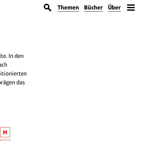
Themen
Bücher
Über
te. In den
ach
itionierten
prägen das
M