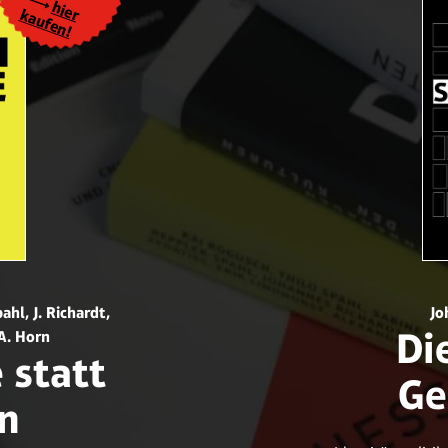
hier
kaufen!
ahl, J. Richardt,
Jo
Di
 A. Horn
 statt
Ge
n