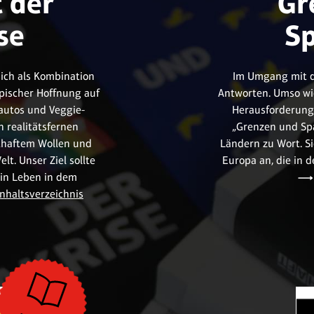
t der
Gr
se
S
sich als Kombination
Im Umgang mit de
ischer Hoffnung auf
Antworten. Umso wic
autos und Veggie-
Herausforderunge
 realitätsfernen
„Grenzen und Sp
sthaftem Wollen und
Ländern zu Wort. S
t. Unser Ziel sollte
Europa an, die in d
ein Leben in dem
nhaltsverzeichnis