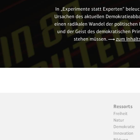
In „Experimente statt Experten“ beleuc
Ursachen des aktuellen Demokratieabba
einen radikalen Wandel der politischen K
und der Geist des demokratischen Prin
stehen müssen.
zum Inhalt
Ressorts
Freiheit
Natur
Demokratie
Innovation
Bildung