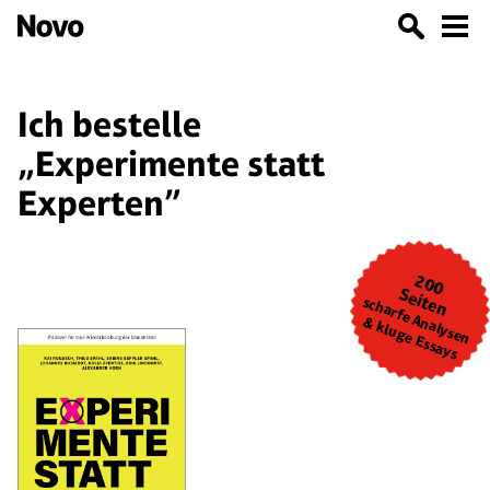
Ich bestelle
„Experimente statt
Experten”
200
Seiten
scharfe Analysen
& kluge Essays