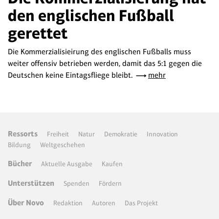
den englischen Fußball
gerettet
Die Kommerzialisieirung des englischen Fußballs muss
weiter offensiv betrieben werden, damit das 5:1 gegen die
Deutschen keine Eintagsfliege bleibt.
mehr
Ressorts
Freiheit
Natur
Demokratie
Innovation
Bildung
Weltgeschehen
Bücher
Aktuelle Ausgabe
Kaufen
Unterstützen
Spenden
Fördern
Über Novo
Redaktion
Autoren
Das Projekt