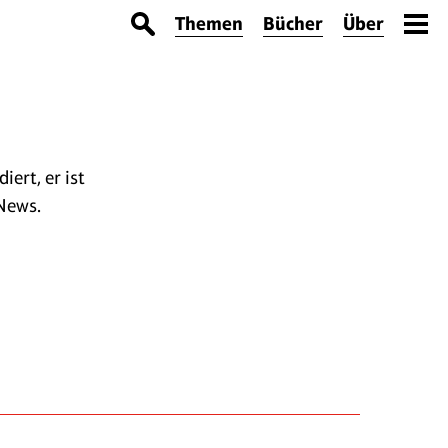
Themen
Bücher
Über
iert, er ist
 News.