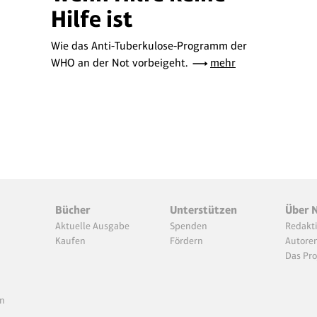
Hilfe ist
Wie das Anti-Tuberkulose-Programm der
WHO an der Not vorbeigeht.
mehr
Bücher
Unterstützen
Über 
Aktuelle Ausgabe
Spenden
Redakt
Kaufen
Fördern
Autore
Das Pro
n