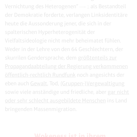
Vernichtung des Heterogenen“
als Bestandteil
1
der Demokratie forderte, verlangen Linksidentitäre
heute die Aussonderung jener, die sich in der
spalterischen Hyperheterogenität der
Vielfaltsideologie nicht mehr beheimatet fühlen.
Weder in der Lehre von den 64 Geschlechtern, der
skurrilen Gendersprache, dem
größtenteils zur
Propagandaabteilung der Regierung verkommenen
öffentlich-rechtlich Rundfunk
noch angesichts der
eben auch
Gewalt
, Tod,
(Gruppen-)Vergewaltigung
sowie viele anständige und friedliche, aber
gar nicht
oder sehr schlecht ausgebildete Menschen
ins Land
bringenden Massenmigration.
„Wokeness ist in ihrem