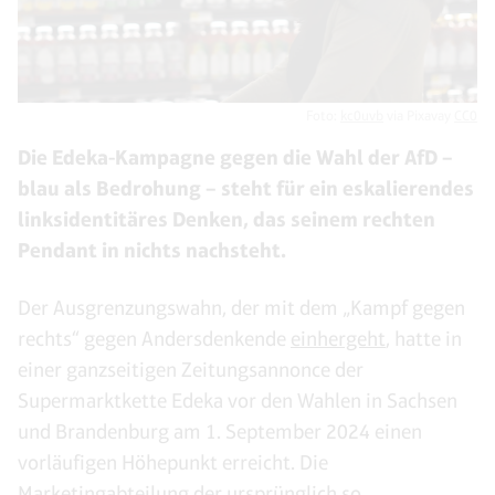
Foto:
kc0uvb
via Pixavay
CC0
Die Edeka-Kampagne gegen die Wahl der AfD –
blau als Bedrohung – steht für ein eskalierendes
linksidentitäres Denken, das seinem rechten
Pendant in nichts nachsteht.
Der Ausgrenzungswahn, der mit dem „Kampf gegen
rechts“ gegen Andersdenkende
einhergeht
, hatte in
einer ganzseitigen Zeitungsannonce der
Supermarktkette Edeka vor den Wahlen in Sachsen
und Brandenburg am 1. September 2024 einen
vorläufigen Höhepunkt erreicht. Die
Marketingabteilung der ursprünglich so