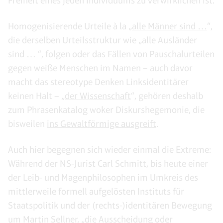
Freiheit eines jeden Individuums zu verwirklichen ist.
Homogenisierende Urteile à la „
alle Männer sind …
“,
die derselben Urteilsstruktur wie „alle Ausländer
sind … “, folgen oder das Fällen von Pauschalurteilen
gegen weiße Menschen im Namen – auch davor
macht das stereotype Denken Linksidentitärer
keinen Halt – „
der Wissenschaft
“, gehören deshalb
zum Phrasenkatalog woker Diskurshegemonie, die
bisweilen
ins Gewaltförmige ausgreift
.
Auch hier begegnen sich wieder einmal die Extreme:
Während der NS-Jurist Carl Schmitt, bis heute einer
der Leib- und Magenphilosophen im Umkreis des
mittlerweile formell aufgelösten Instituts für
Staatspolitik und der (rechts-)identitären Bewegung
um Martin Sellner, „die Ausscheidung oder