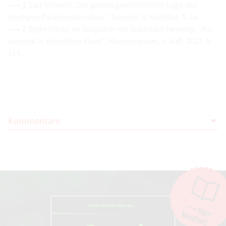
1
Carl Schmitt: „Die geistesgeschichtliche Lage des
heutigen Parlamentarismus“, Duncker & Humblot, S. 14
2
Björn Höcke im Gespräch mit Sebastian Henning: „Nie
zweimal in denselben Fluss“, Manuscriptum, 6. Aufl. 2023, S.
115.
Kommentare
Moderation
Die Moderation der Kommentare liegt allein bei NOVO. Kritische
Kommentare und Diskussionen sind willkommen, Beschimpfungen /
Beleidigungen oder Spam-Kommentare hingegen werden entfernt.
Die Kommentarfunktion wird über den Dienst "DISQUS" des
Unternehmens Big Head Labs, Inc., San Francisco/USA. zur Verfügung
hier
kaufen!
gestellt. Weitere Informationen finden Sie in unseren
AGB und
Datenschutzbestimmungen