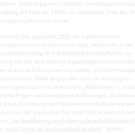
aviren. Unabhängig von staatlicher Einwirkung und una
Impfung, die Ende der 1950er nur beschränkt, Ende der 1
in Anspruch genommen wurde.
nzeitung Zeit
mutmaßte 1957
, die zugenommenen
ibungen seien nicht auf einen Erreger, sondern die in der
e Lohnfortzahlung im Krankheitsfall zurückzuführen. Im
ang mit den West-Berliner Kapazitätsproblemen im Win
m es dort zu Diskussionen von Landes- und Kommunalpo
efunktionären. Dabei ging es aber nicht um Virusängste –
wart euphemistisch so bezeichnete „Maßnahmen“ –, son
rische Fragen und abweichende Auffassungen, ob ambula
 durch Einrichtung von Polikliniken verstaatlicht werden 
was man in der guten alten Zeit unter Politik verstand. Je
ass „
‚die Bevölkerung durch übertriebene Publikationen (z
en) in der Sorge um die Gesundheit bestärkt‘
“ würden.