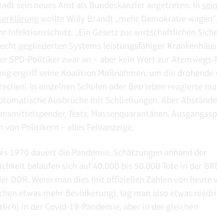
Stadt sein neues Amt als Bundeskanzler angetreten. In
sei
serklärung
wollte Willy Brandt „mehr Demokratie wagen“,
r Infektionsschutz. „Ein Gesetz zur wirtschaftlichen Sich
echt gegliederten Systems leistungsfähiger Krankenhäus
er SPD-Politiker zwar an – aber kein Wort zur Atemwegs
ig ergriff seine Koalition Maßnahmen, um die drohende 
brechen‘. In einzelnen Schulen oder Betrieben reagierte ma
ptomatische Ausbrüche mit Schließungen. Aber Abstände
onsmittelspender, Tests, Massenquarantänen, Ausgangssp
von Politikern – alles Fehlanzeige.
is 1970 dauert die Pandemie, Schätzungen anhand der
ichkeit belaufen sich auf 40.000 bis 50.000 Tote in der B
der DDR. Wenn man dies mit offiziellen Zahlen von heute 
schen etwas mehr Bevölkerung), lag man also etwas niedri
tlich) in der Covid-19-Pandemie, aber in der gleichen