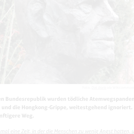
Foto:
Dat doris
via Wikicommon
ten Bundesrepublik wurden tödliche Atemwegspandem
e und die Hongkong-Grippe, weitestgehend ignoriert.
nftigere Weg.
mal eine Zeit, in der die Menschen zu wenig Angst hatten, 