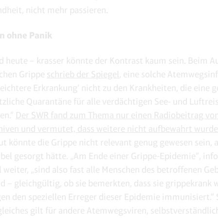
dheit, nicht mehr passieren.
n ohne Panik
d heute – krasser könnte der Kontrast kaum sein. Beim
schen Grippe
schrieb der Spiegel
, eine solche Atemwegsin
 ‚leichtere Erkrankung‘ nicht zu den Krankheiten, die eine
tzliche Quarantäne für alle verdächtigen See- und Luftre
gen.“
Der SWR fand zum Thema nur einen Radiobeitrag von
hiven und vermutet, dass weitere nicht aufbewahrt wurde
t könnte die Grippe nicht relevant genug gewesen sein, al
irbel gesorgt hätte. „Am Ende einer Grippe-Epidemie“, inf
l weiter, „sind also fast alle Menschen des betroffenen Ge
und – gleichgültig, ob sie bemerkten, dass sie grippekrank
gen den speziellen Erreger dieser Epidemie immunisiert.“
gleiches gilt für andere Atemwegsviren, selbstverständlic