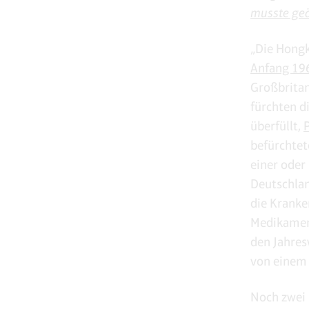
musste geä
„Die Hongk
Anfang 196
Großbritan
fürchten d
überfüllt,
P
befürchtet
einer oder
Deutschlan
die Kranke
Medikament
den Jahres
von einem 
Noch zwei 