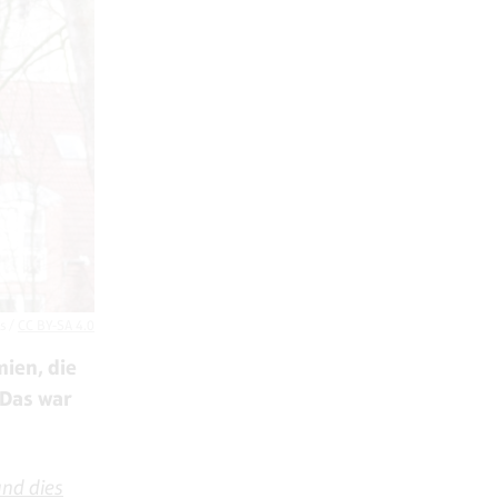
s /
CC BY-SA 4.0
ien, die
 Das war
und dies