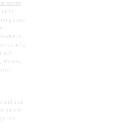
ner ersten
 nicht
erung eines
er“
-Pandemie.
winterliche
n auf
, Masken,
erren,
RD und über
vergleicht
ger als