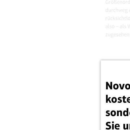
Größenordn
durchweg a
rücksichtl
also – als 
zugesehen
Novo
koste
sond
Sie u
Selbiges l