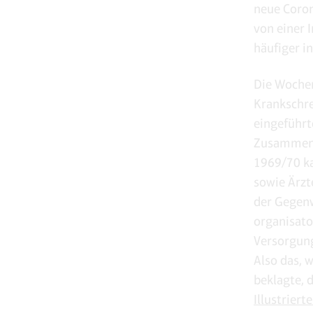
neue Coron
von einer 
häufiger 
Die Woche
Krankschre
eingeführt
Zusammenh
1969/70 ka
sowie Ärzt
der Gegen
organisato
Versorgung
Also das, 
beklagte, d
Illustriert