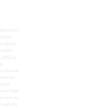
 Aufkommen
fektion
 genügend
isenden
 1957 in
n.
s dass sie
ormierte
bietes
 waren oder
 So kam es
h auch für