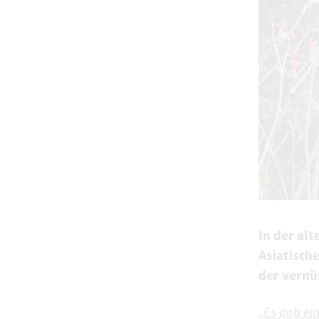
In der al
Asiatisch
der vernü
„Es gab ein