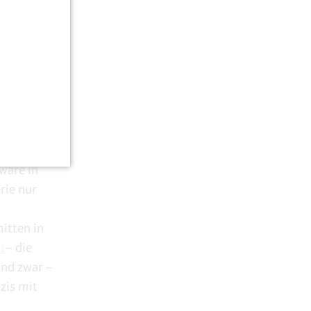
00
von
ßungen für
amit – wie
 Grippe
„zu
olgte zwölf
wäre in
rie nur
mitten in
– die
1
und zwar –
zis mit