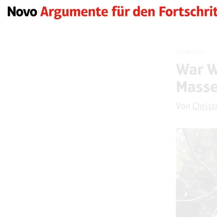
24.08.2021
War W
Mass
Von
Christ