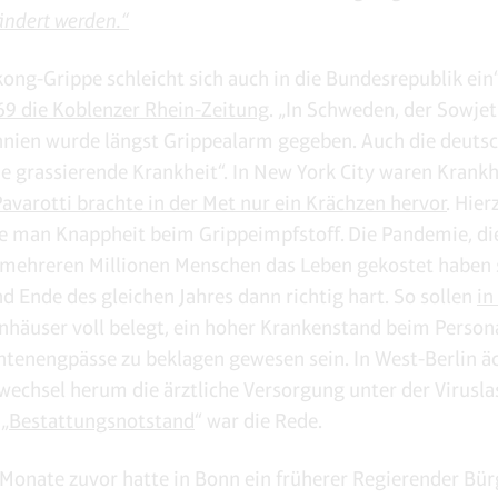
ndert werden.“
ong-Grippe schleicht sich auch in die Bundesrepublik ein“
9 die Koblenzer Rhein-Zeitung
. „In Schweden, der Sowje
nien wurde längst Grippealarm gegeben. Auch die deuts
ie grassierende Krankheit“. In New York City waren Krank
avarotti brachte in der Met nur ein Krächzen hervor
. Hie
e man Knappheit beim Grippeimpfstoff. Die Pandemie, di
 mehreren Millionen Menschen das Leben gekostet haben so
d Ende des gleichen Jahres dann richtig hart. So sollen
in
nhäuser voll belegt, ein hoher Krankenstand beim Person
enengpässe zu beklagen gewesen sein. In West-Berlin ä
wechsel herum die ärztliche Versorgung unter der Virusla
„
Bestattungsnotstand
“ war die Rede.
Monate zuvor hatte in Bonn ein früherer Regierender Bü