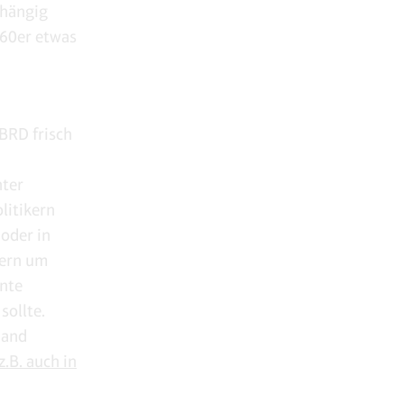
bhängig
960er etwas
 BRD frisch
ter
litikern
 oder in
dern um
nte
sollte.
mand
.B. auch in