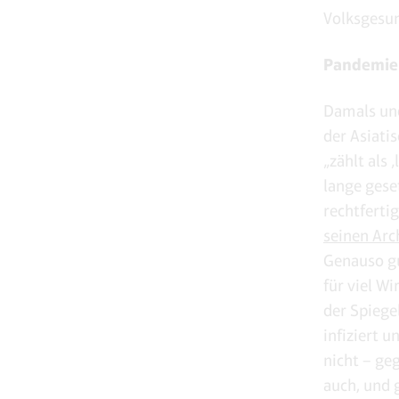
Volksgesun
Pandemie
Damals un
der Asiati
„zählt als
lange gese
rechtferti
seinen Arc
Genauso gu
für viel W
der Spiege
infiziert 
nicht – ge
auch, und 