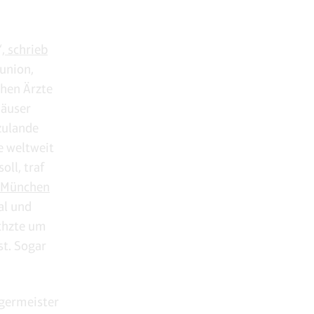
,
schrieb
tunion,
chen Ärzte
häuser
rzulande
e weltweit
ll, traf
 München
al und
chzte um
st. Sogar
rgermeister