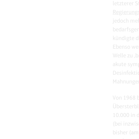
letzterer 
Regierung
jedoch meh
bedarfsger
kündigte d
Ebenso wen
Welle zu ‚
akute sym
Desinfekti
Mahnungen 
Von 1968 b
Übersterbl
10.000 in 
(bei inzwi
bisher (am