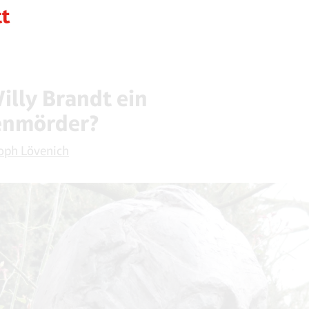
illy Brandt ein
enmörder?
oph Lövenich