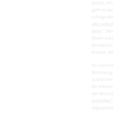
lassen, mi
geht es da
zufolge di
alles ents
Jahre‘
“ be
Eltern unt
den berüch
kreisen, f
Im nächste
Betreuungs
staatliche
der Kleine
der Wunsc
entziehen“
abgesproch