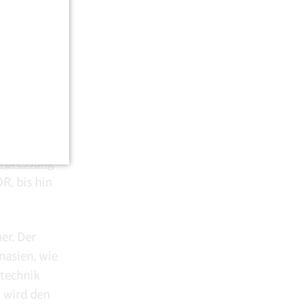
falls
ktivismus
re Eltern
Erpressung
R, bis hin
er. Der
nasien, wie
ntechnik
i wird den