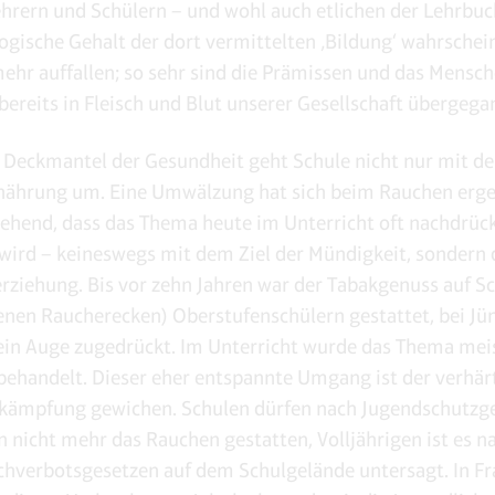
hrern und Schülern – und wohl auch etlichen der Lehrbuc
logische Gehalt der dort vermittelten ‚Bildung‘ wahrschein
mehr auffallen; so sehr sind die Prämissen und das Mensch
ereits in Fleisch und Blut unserer Gesellschaft übergega
Deckmantel der Gesundheit geht Schule nicht nur mit de
nährung um. Eine Umwälzung hat sich beim Rauchen erge
ehend, dass das Thema heute im Unterricht oft nachdrück
wird – keineswegs mit dem Ziel der Mündigkeit, sondern 
rziehung. Bis vor zehn Jahren war der Tabakgenuss auf S
igenen Raucherecken) Oberstufenschülern gestattet, bei J
ein Auge zugedrückt. Im Unterricht wurde das Thema mei
ehandelt. Dieser eher entspannte Umgang ist der verhär
kämpfung gewichen. Schulen dürfen nach Jugendschutzge
n nicht mehr das Rauchen gestatten, Volljährigen ist es n
hverbotsgesetzen auf dem Schulgelände untersagt. In Fr