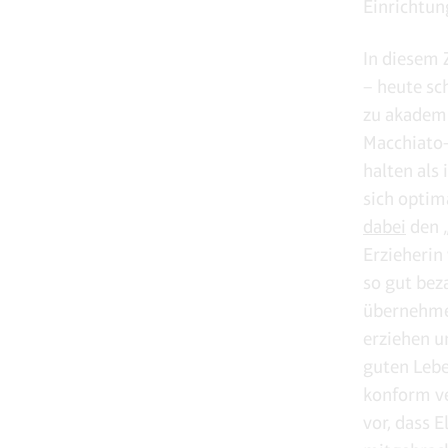
Einrichtun
In diesem 
– heute sc
zu akademi
Macchiato-
halten als
sich opti
dabei
den „
Erzieherin
so gut bez
übernehmen
erziehen un
guten Lebe
konform ve
vor, dass 