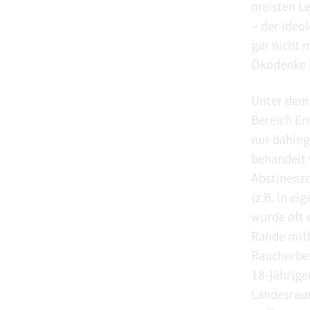
meisten Le
– der ideo
gar nicht 
Ökodenke b
Unter dem 
Bereich Er
nur dahing
behandelt 
Abstinenze
(z.B. in e
wurde oft 
Rande mitb
Raucherbe
18-Jährige
Landesrauc