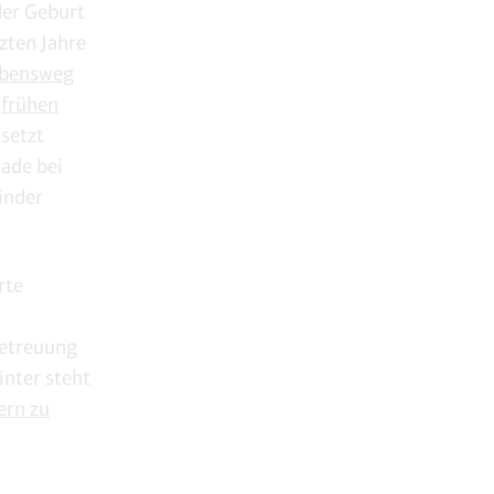
der Geburt
zten Jahre
Lebensweg
‚frühen
setzt
rade bei
inder
rte
Betreuung
inter steht
ern zu