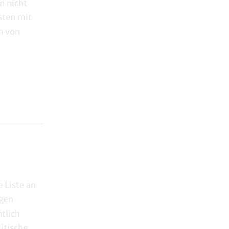
n nicht
sten mit
n von
 Liste an
egen
tlich
itische