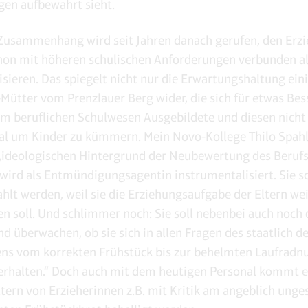
gen aufbewahrt sieht.
Zusammenhang wird seit Jahren danach gerufen, den Erzi
hon mit höheren schulischen Anforderungen verbunden als
sieren. Das spiegelt nicht nur die Erwartungshaltung eini
Mütter vom Prenzlauer Berg wider, die sich für etwas Bes
 im beruflichen Schulwesen Ausgebildete und diesen nicht
mal um Kinder zu kümmern. Mein Novo-Kollege
Thilo Spahl
ideologischen Hintergrund der Neubewertung des Berufs
 wird als Entmündigungsagentin instrumentalisiert. Sie so
ahlt werden, weil sie die Erziehungsaufgabe der Eltern w
 soll. Und schlimmer noch: Sie soll nebenbei auch noch d
d überwachen, ob sie sich in allen Fragen des staatlich de
ns vom korrekten Frühstück bis zur behelmten Laufradn
rhalten.“ Doch auch mit dem heutigen Personal kommt e
Eltern von Erzieherinnen z.B. mit Kritik am angeblich ung