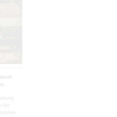
a Unsplash /
CC0
 durch
on.
hallung
n der
tstehen