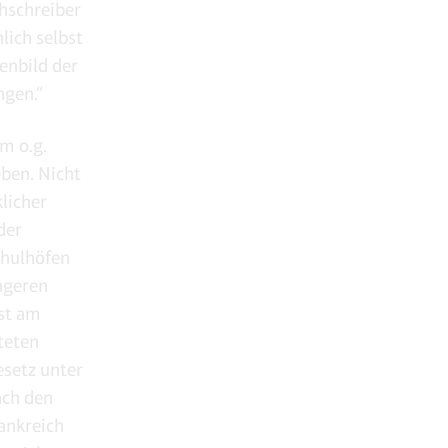
hschreiber
lich selbst
enbild der
ngen.“
m o.g.
ben. Nicht
licher
der
chulhöfen
üngeren
st am
teten
setz unter
ach den
ankreich