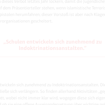
 dieses Verbot letztes Jahr lockern, damit die Jugendliche
f dem Präsentierteller stehen, wenn islamistische Terrori
istolen herumfahren; dieser Vorstoß ist aber nach Klage
rorganisationen gescheitert.
„Schulen entwickeln sich zunehmend zu
Indoktrinationsanstalten.“
twickeln sich zunehmend zu Indoktrinationsanstalten. Die
 ließe sich verlängern. So finden allerhand Aktivitäten „g
att, wobei nicht immer klar wird, wogegen diese sich eigen
d ob sie eine offene Auseinandersetzung über wichtige pol