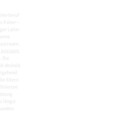
eherberuf
 früher ­–
ger Latte-
seres
 zutrauen,
 kritisiert
. Die
ll deshalb
eitgehend
ie Eltern
finierten
utzung
s längst
esunden,