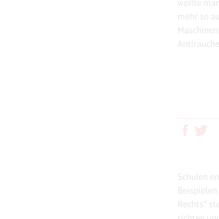
wollte man
mehr so au
Maschinenp
Antirauche
Schulen en
Beispielen
Rechts“ st
richten un