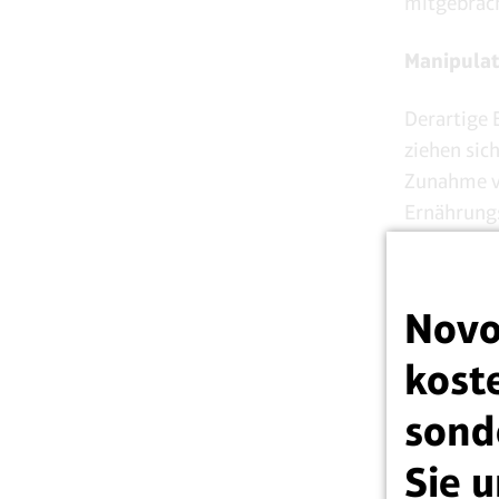
mitgebrach
Manipulat
Derartige 
ziehen sic
Zunahme v
Ernährungs
einseitige
Hoffnung, 
Novo
koste
sond
Sie u