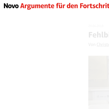
20.04.2018
Fehlb
Von
Christ