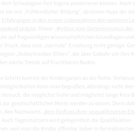
t dem Schwangere ihre Vagina penetrieren können. Nach 
nn los mit „frühkindlicher Bildung“, da einem Hype der let
e
Erfahrungen in den ersten Lebensjahren den weiteren 
cheidend prägen.
Dieser „
Mythos vom Determinismus der 
ruht auf fragwürdigen wissenschaftlichen Grundlagen und 
er Druck, dass eine „normale“ Erziehung nicht genüge. Ge
tigten „Hubschrauber-Eltern“, die über Gebühr um ihre K
allen solche Trends auf fruchtbaren Boden.
n Schritt kommt der Kindergarten an die Reihe. Verbesse
möglichkeiten kann man begrüßen, allerdings nicht den
n Versuch, die möglichst frühe und möglichst lange Kita-
n zur gesellschaftlichen Norm werden zu lassen. Denn dah
h, den Nachwuchs
„dem Einfluss ihrer unqualifizierten Elt
. Auch Tagesmüttern wird gelegentlich die Qualifikation
en, weil man die Kinder offenbar lieber in formalisierten