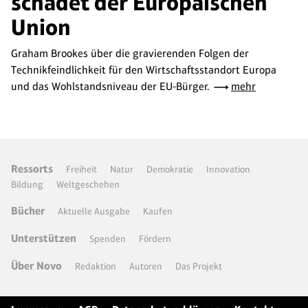
schadet der Europäischen
Union
Graham Brookes über die gravierenden Folgen der
Technikfeindlichkeit für den Wirtschaftsstandort Europa
und das Wohlstandsniveau der EU-Bürger.
mehr
Ressorts
Freiheit
Natur
Demokratie
Innovation
Bildung
Weltgeschehen
Bücher
Aktuelle Ausgabe
Kaufen
Unterstützen
Spenden
Fördern
Über Novo
Redaktion
Autoren
Das Projekt