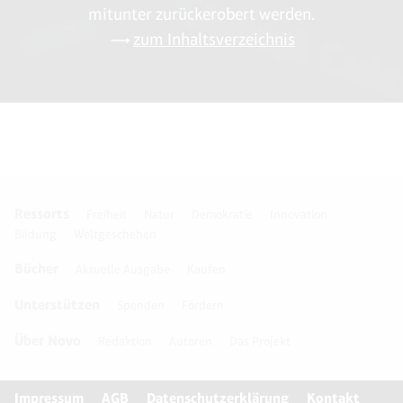
mitunter zurückerobert werden.
zum Inhaltsverzeichnis
Ressorts
Freiheit
Natur
Demokratie
Innovation
Bildung
Weltgeschehen
Bücher
Aktuelle Ausgabe
Kaufen
Unterstützen
Spenden
Fördern
Über Novo
Redaktion
Autoren
Das Projekt
Impressum
AGB
Datenschutzerklärung
Kontakt