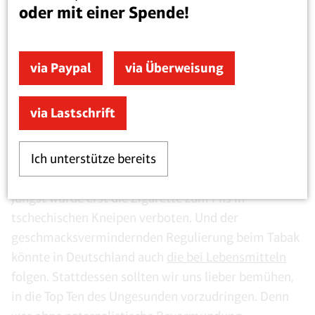
sind diese Ungesunden (mit einer Ausnahme) sehr
oder mit einer Spende!
hoch entwickelt, die Gesunden befinden sich (mit
ebenfalls einer Ausnahme) in der niedrigsten
Kategorie.
via Paypal
via Überweisung
Diese Definition von „Ungesund“ kann also als
via Lastschrift
Gütesiegel für Quantität und Qualität des Lebens
gelten. Es sei denn, die WHO-Pläne gegen Essen,
Ich unterstütze bereits
Trinken und Rauchen setzen sich weiter durch.
Raucher können davon längst ein Liedchen singen,
jüngst wurde erst die Zigarette zum Pils in
tschechischen Kneipen verboten. Und der
geschmacksvermindernden Regulierung beim Tabak
könnte in Deutschland auch
die bei Lebensmitteln
folgen. Stattdessen sollten wir uns lieber bemühen,
in die Top Ten des Ungesunden vorzudringen. Denn