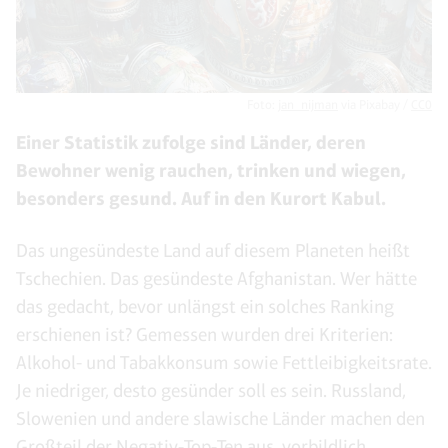
Foto:
jan_nijman
via Pixabay /
CC0
Einer Statistik zufolge sind Länder, deren
Bewohner wenig rauchen, trinken und wiegen,
besonders gesund. Auf in den Kurort Kabul.
Das ungesündeste Land auf diesem Planeten heißt
Tschechien. Das gesündeste Afghanistan. Wer hätte
das gedacht, bevor unlängst ein solches Ranking
erschienen ist? Gemessen wurden drei Kriterien:
Alkohol- und Tabakkonsum sowie Fettleibigkeitsrate.
Je niedriger, desto gesünder soll es sein. Russland,
Slowenien und andere slawische Länder machen den
Großteil der Negativ-Top-Ten aus, vorbildlich