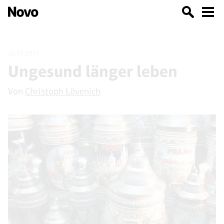
16.10.2017
Ungesund länger leben
Von
Christoph Lövenich