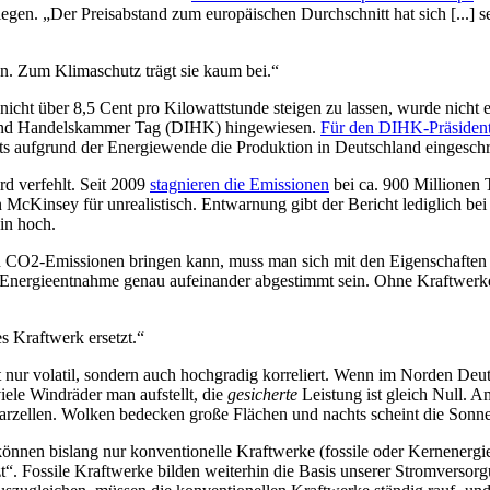
egen. „Der Preisabstand zum europäischen Durchschnitt hat sich [...]
n. Zum Klimaschutz trägt sie kaum bei.“
icht über 8,5 Cent pro Kilowattstunde steigen zu lassen, wurde nicht e
e- und Handelskammer Tag (DIHK) hingewiesen.
Für den DIHK-Präsiden
its aufgrund der Energiewende die Produktion in Deutschland eingeschr
d verfehlt. Seit 2009
stagnieren die Emissionen
bei ca. 900 Millionen 
McKinsey für unrealistisch. Entwarnung gibt der Bericht lediglich bei
in hoch.
n CO2-Emissionen bringen kann, muss man sich mit den Eigenschaften
d Energieentnahme genau aufeinander abgestimmt sein. Ohne Kraftwerk
s Kraftwerk ersetzt.“
cht nur volatil, sondern auch hochgradig korreliert. Wenn im Norden Deu
ele Windräder man aufstellt, die
gesicherte
Leistung ist gleich Null. 
 Solarzellen. Wolken bedecken große Flächen und nachts scheint die Son
können bislang nur konventionelle Kraftwerke (fossile oder Kernenergi
zt“. Fossile Kraftwerke bilden weiterhin die Basis unserer Stromversor