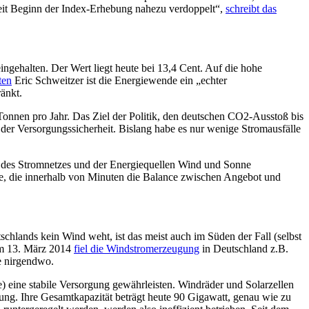
 seit Beginn der Index-Erhebung nahezu verdoppelt“,
schreibt das
ingehalten. Der Wert liegt heute bei 13,4 Cent. Auf die hohe
ten
Eric Schweitzer ist die Energiewende ein „echter
änkt.
Tonnen pro Jahr. Das Ziel der Politik, den deutschen CO2-Ausstoß bis
 der Versorgungssicherheit. Bislang habe es nur wenige Stromausfälle
 des Stromnetzes und der Energiequellen Wind und Sonne
e, die innerhalb von Minuten die Balance zwischen Angebot und
tschlands kein Wind weht, ist das meist auch im Süden der Fall (selbst
Am 13. März 2014
fiel die Windstromerzeugung
in Deutschland z.B.
ne nirgendwo.
e) eine stabile Versorgung gewährleisten. Windräder und Solarzellen
gung. Ihre Gesamtkapazität beträgt heute 90 Gigawatt, genau wie zu