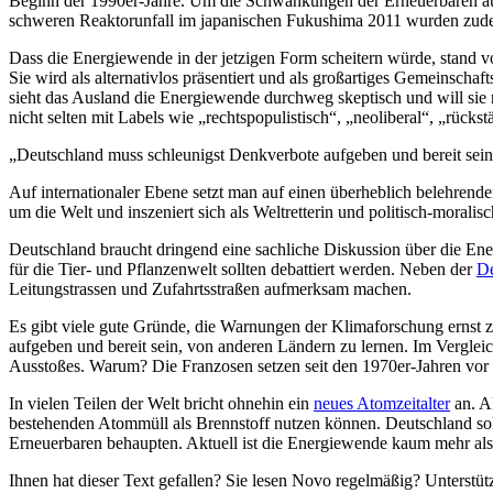
Beginn der 1990er-Jahre. Um die Schwankungen der Erneuerbaren ausz
schweren Reaktorunfall im japanischen Fukushima 2011 wurden z
Dass die Energiewende in der jetzigen Form scheitern würde, stand v
Sie wird als alternativlos präsentiert und als großartiges Gemeinschaf
sieht das Ausland die Energiewende durchweg skeptisch und will sie 
nicht selten mit Labels wie „rechtspopulistisch“, „neoliberal“, „rücks
„Deutschland muss schleunigst Denkverbote aufgeben und bereit sein
Auf internationaler Ebene setzt man auf einen überheblich belehren
um die Welt und inszeniert sich als Weltretterin und politisch-mora
Deutschland braucht dringend eine sachliche Diskussion über die Ene
für die Tier- und Pflanzenwelt sollten debattiert werden. Neben der
De
Leitungstrassen und Zufahrtsstraßen aufmerksam machen.
Es gibt viele gute Gründe, die Warnungen der Klimaforschung ernst 
aufgeben und bereit sein, von anderen Ländern zu lernen. Im Verglei
Ausstoßes. Warum? Die Franzosen setzen seit den 1970er-Jahren vor a
In vielen Teilen der Welt bricht ohnehin ein
neues Atomzeitalter
an. A
bestehenden Atommüll als Brennstoff nutzen können. Deutschland soll
Erneuerbaren behaupten. Aktuell ist die Energiewende kaum mehr als
Ihnen hat dieser Text gefallen? Sie lesen Novo regelmäßig? Unterstüt