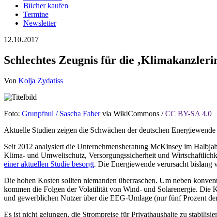
Bücher kaufen
Termine
Newsletter
12.10.2017
Schlechtes Zeugnis für die ‚Klimakanzleri
Von
Kolja Zydatiss
Foto:
Grunpfnul / Sascha Faber
via WikiCommons /
CC BY-SA 4.0
Aktuelle Studien zeigen die Schwächen der deutschen Energiewende
Seit 2012 analysiert die Unternehmensberatung McKinsey im Halbjah
Klima- und Umweltschutz, Versorgungssicherheit und Wirtschaftlichke
einer aktuellen Studie besorgt
. Die Energiewende verursacht bislang 
Die hohen Kosten sollten niemanden überraschen. Um neben konventio
kommen die Folgen der Volatilität von Wind- und Solarenergie. Die Ko
und gewerblichen Nutzer über die EEG-Umlage (nur fünf Prozent der 
Es ist nicht gelungen, die Strompreise für Privathaushalte zu stabilisi