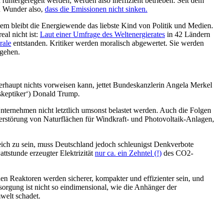
ntergeregelt werden, werden also ineffizient betrieben. Seit dem
 Wunder also,
dass die Emissionen nicht sinken.
dem bleibt die Energiewende das liebste Kind von Politik und Medien.
eal nicht ist:
Laut einer Umfrage des Weltenergierates
in 42 Ländern
rale
entstanden. Kritiker werden moralisch abgewertet. Sie werden
ugehen.
rhaupt nichts vorweisen kann, jettet Bundeskanzlerin Angela Merkel
askeptiker‘) Donald Trump.
nternehmen nicht letztlich umsonst belastet werden. Auch die Folgen
erstörung von Naturflächen für Windkraft- und Photovoltaik-Anlagen,
ich zu sein, muss Deutschland jedoch schleunigst Denkverbote
ttstunde erzeugter Elektrizität
nur ca. ein Zehntel (!)
des CO2-
n Reaktoren werden sicherer, kompakter und effizienter sein, und
orgung ist nicht so eindimensional, wie die Anhänger der
welt schadet.