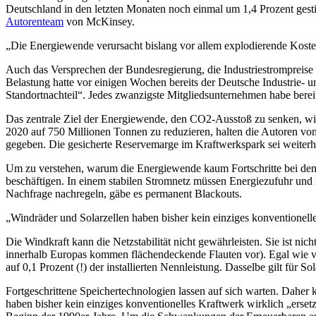
Deutschland in den letzten Monaten noch einmal um 1,4 Prozent gesti
Autorenteam
von McKinsey.
„Die Energiewende verursacht bislang vor allem explodierende Koste
Auch das Versprechen der Bundesregierung, die Industriestrompreise n
Belastung hatte vor einigen Wochen bereits der Deutsche Industri
Standortnachteil“. Jedes zwanzigste Mitgliedsunternehmen habe bere
Das zentrale Ziel der Energiewende, den CO2-Ausstoß zu senken, wir
2020 auf 750 Millionen Tonnen zu reduzieren, halten die Autoren von 
gegeben. Die gesicherte Reservemarge im Kraftwerkspark sei weiterh
Um zu verstehen, warum die Energiewende kaum Fortschritte bei de
beschäftigen. In einem stabilen Stromnetz müssen Energiezufuhr un
Nachfrage nachregeln, gäbe es permanent Blackouts.
„Windräder und Solarzellen haben bisher kein einziges konventionelle
Die Windkraft kann die Netzstabilität nicht gewährleisten. Sie ist ni
innerhalb Europas kommen flächendeckende Flauten vor). Egal wie vi
auf 0,1 Prozent (!) der installierten Nennleistung. Dasselbe gilt für
Fortgeschrittene Speichertechnologien lassen auf sich warten. Daher 
haben bisher kein einziges konventionelles Kraftwerk wirklich „erset