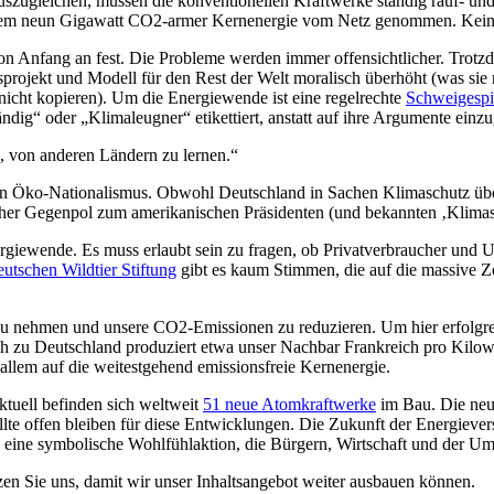
ugleichen, müssen die konventionellen Kraftwerke ständig rauf- und ru
udem neun Gigawatt CO2-armer Kernenergie vom Netz genommen. Kein
on Anfang an fest. Die Probleme werden immer offensichtlicher. Trotz
tsprojekt und Modell für den Rest der Welt moralisch überhöht (was sie r
nicht kopieren). Um die Energiewende ist eine regelrechte
Schweigespi
tändig“ oder „Klimaleugner“ etikettiert, anstatt auf ihre Argumente einz
, von anderen Ländern zu lernen.“
den Öko-Nationalismus. Obwohl Deutschland in Sachen Klimaschutz übe
lischer Gegenpol zum amerikanischen Präsidenten (und bekannten ‚Klim
rgiewende. Es muss erlaubt sein zu fragen, ob Privatverbraucher und U
utschen Wildtier Stiftung
gibt es kaum Stimmen, die auf die massive Z
zu nehmen und unsere CO2-Emissionen zu reduzieren. Um hier erfolgre
ch zu Deutschland produziert etwa unser Nachbar Frankreich pro Kilowa
llem auf die weitestgehend emissionsfreie Kernenergie.
ktuell befinden sich weltweit
51 neue Atomkraftwerke
im Bau. Die neue
te offen bleiben für diese Entwicklungen. Die Zukunft der Energievers
 eine symbolische Wohlfühlaktion, die Bürgern, Wirtschaft und der Um
zen Sie uns, damit wir unser Inhaltsangebot weiter ausbauen können.