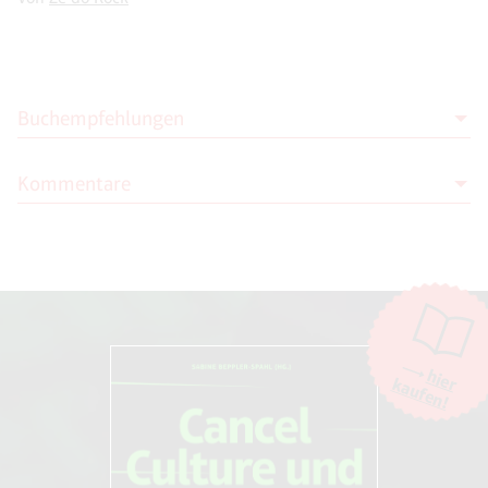
Buchempfehlungen
Kommentare
Zé do Rock
per anhalter durch die brasilianische
galaxis
Moderation
A1 Verlag (2. Oktober 2013)
Die Moderation der Kommentare liegt allein bei NOVO. Kritische
Kommentare und Diskussionen sind willkommen, Beschimpfungen /
Beleidigungen oder Spam-Kommentare hingegen werden entfernt.
Die Kommentarfunktion wird über den Dienst "DISQUS" des
Unternehmens Big Head Labs, Inc., San Francisco/USA. zur Verfügung
hier
kaufen!
gestellt. Weitere Informationen finden Sie in unseren
AGB und
Datenschutzbestimmungen