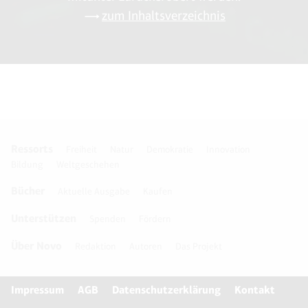
zum Inhaltsverzeichnis
Ressorts
Freiheit
Natur
Demokratie
Innovation
Bildung
Weltgeschehen
Bücher
Aktuelle Ausgabe
Kaufen
Unterstützen
Spenden
Fördern
Über Novo
Redaktion
Autoren
Das Projekt
Impressum
AGB
Datenschutzerklärung
Kontakt