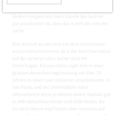
auch das prokopf-einkommen mit den BRIC-
staten und das waxtum mit den europano
ländern vergleichen, dann stünde das land ser
gut posizioniert da, aber das is nich der sinn der
sache.
Klar, kritisch zu sein und mit dem mainstream-
wissen mitschwimmen, da is der berichterstatter
auf der sicheren seite, keiner wird ihn
hinterfragen. Ein journalist sagte mal in einer
groszen deutschen tageszeitung vor über 10
jahren, es leben zwei millionen straszenkinder in
Sao Paulo, und der chefredaktör hatte
offensichtlich keine probleme damit. Damals gab
es 900 obdachlose kinder und 4500 kinder, die
ein dach überm kopf hatten aber meistens auf