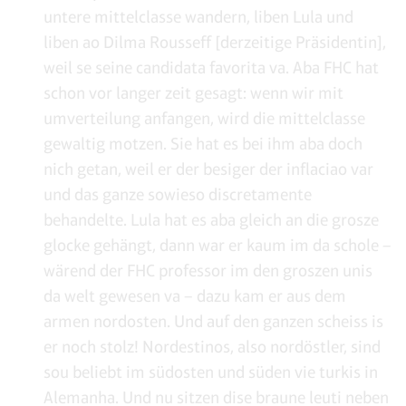
untere mittelclasse wandern, liben Lula und
liben ao Dilma Rousseff [derzeitige Präsidentin],
weil se seine candidata favorita va. Aba FHC hat
schon vor langer zeit gesagt: wenn wir mit
umverteilung anfangen, wird die mittelclasse
gewaltig motzen. Sie hat es bei ihm aba doch
nich getan, weil er der besiger der inflaciao var
und das ganze sowieso discretamente
behandelte. Lula hat es aba gleich an die grosze
glocke gehängt, dann war er kaum im da schole –
wärend der FHC professor im den groszen unis
da welt gewesen va – dazu kam er aus dem
armen nordosten. Und auf den ganzen scheiss is
er noch stolz! Nordestinos, also nordöstler, sind
sou beliebt im südosten und süden vie turkis in
Alemanha. Und nu sitzen dise braune leuti neben