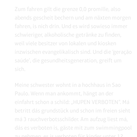
Zum fahren gilt die grenze 0,0 promille, also
abends gescheit bechern und am näxten morgen
fahren, is nich drin. Und es wird sowieso immer
schwieriger, alkoholische getränke zu finden,
weil viele besitzer von lokalen und kiosken
inzwischen evangelikalisch sind. Und die ‘geração
saúde’, die gesundheitsgeneration, greift um
sich.
Meine schwester wohnt in a hochhaus in Sao
Paulo. Wenn man ankommt, hängt an der
einfahrt schon a schild: „HUPEN VERBOTEN“. Má
betritt dás grundstück und schon im freien sieht
má 3 rauchverbotsschilder. Am aufzug liest má,
dás es verboten is, gäste mit zum swimmingpool
zu nehmen, es is verboten für kinder unter 12