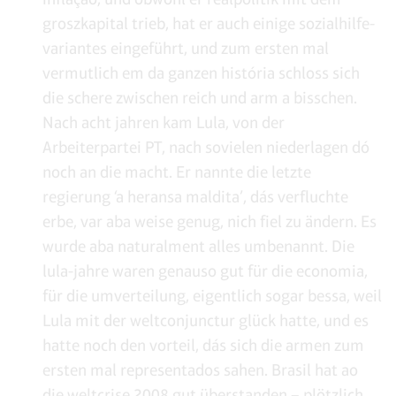
groszkapital trieb, hat er auch einige sozialhilfe-
variantes eingeführt, und zum ersten mal
vermutlich em da ganzen história schloss sich
die schere zwischen reich und arm a bisschen.
Nach acht jahren kam Lula, von der
Arbeiterpartei PT, nach sovielen niederlagen dó
noch an die macht. Er nannte die letzte
regierung ‘a heransa maldita’, dás verfluchte
erbe, var aba weise genug, nich fiel zu ändern. Es
wurde aba naturalment alles umbenannt. Die
lula-jahre waren genauso gut für die economia,
für die umverteilung, eigentlich sogar bessa, weil
Lula mit der weltconjunctur glück hatte, und es
hatte noch den vorteil, dás sich die armen zum
ersten mal representados sahen. Brasil hat ao
die weltcrise 2008 gut überstanden – plötzlich