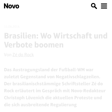
11.06.2014
Brasilien: Wo Wirtschaft und
Verbote boomen
Von
Zé do Rock
Das Austragungsland der Fußball-WM war
zuletzt Gegenstand von Negativschlagzeilen.
Der brasilianischstämmige Schriftsteller Zé do
Rock erläutert im Gespräch mit Novo-Redakteur
Christoph Lövenich die aktuellen Proteste und
die sich ausbreitende Regulierung