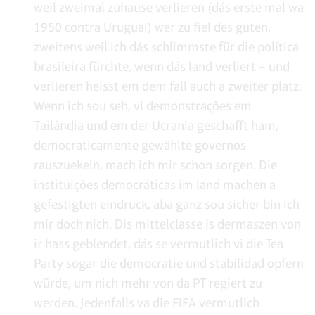
weil zweimal zuhause verlieren (dás erste mal wa
1950 contra Uruguai) wer zu fiel des guten,
zweitens weil ich dás schlimmste für die política
brasileira fürchte, wenn dás land verliert – und
verlieren heisst em dem fall auch a zweiter platz.
Wenn ich sou seh, vi demonstrações em
Tailândia und em der Ucrania geschafft ham,
democraticamente gewählte governos
rauszuekeln, mach ich mir schon sorgen. Die
instituições democráticas im land machen a
gefestigten eindruck, aba ganz sou sicher bin ich
mir doch nich. Dis mittelclasse is dermaszen von
ir hass geblendet, dás se vermutlich vi die Tea
Party sogar die democratie und stabilidad opfern
würde, um nich mehr von da PT regiert zu
werden. Jedenfalls va die FIFA vermutlich