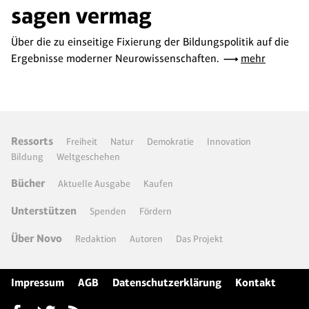
sagen vermag
Über die zu einseitige Fixierung der Bildungspolitik auf die
Ergebnisse moderner Neurowissenschaften.
mehr
Ressorts
Freiheit
Natur
Demokratie
Innovation
Bildung
Weltgeschehen
Bücher
Aktuelle Ausgabe
Kaufen
Unterstützen
Spenden
Fördern
Über Novo
Redaktion
Autoren
Das Projekt
Impressum
AGB
Datenschutzerklärung
Kontakt