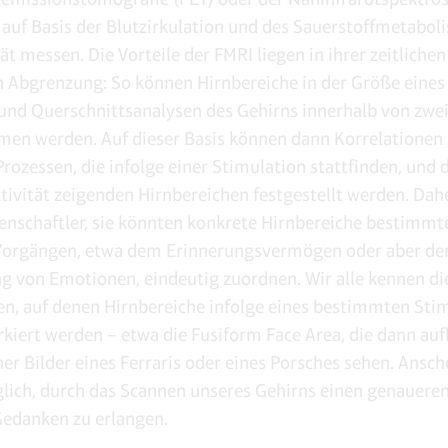
e auf Basis der Blutzirkulation und des Sauerstoffmetabol
ät messen. Die Vorteile der FMRI liegen in ihrer zeitlichen
 Abgrenzung: So können Hirnbereiche in der Größe eines
 und Querschnittsanalysen des Gehirns innerhalb von zwe
n werden. Auf dieser Basis können dann Korrelationen
rozessen, die infolge einer Stimulation stattfinden, und 
tivität zeigenden Hirnbereichen festgestellt werden. Dah
nschaftler, sie könnten konkrete Hirnbereiche bestimmt
 Vorgängen, etwa dem Erinnerungsvermögen oder aber de
g von Emotionen, eindeutig zuordnen. Wir alle kennen di
n, auf denen Hirnbereiche infolge eines bestimmten Stim
rkiert werden – etwa die Fusiform Face Area, die dann auf
r Bilder eines Ferraris oder eines Porsches sehen. Ansch
lich, durch das Scannen unseres Gehirns einen genaueren
Gedanken zu erlangen.