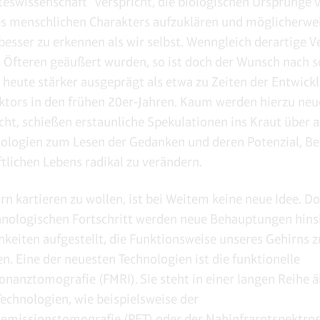
teswissenschaft“ verspricht, die biologischen Ursprünge v
s menschlichen Charakters aufzuklären und möglicherwe
esser zu erkennen als wir selbst. Wenngleich derartige 
s Öfteren geäußert wurden, so ist doch der Wunsch nach s
 heute stärker ausgeprägt als etwa zu Zeiten der Entwick
tors in den frühen 20er-Jahren. Kaum werden hierzu neu
icht, schießen erstaunliche Spekulationen ins Kraut über 
ologien zum Lesen der Gedanken und deren Potenzial, Be
ftlichen Lebens radikal zu verändern.
rn kartieren zu wollen, ist bei Weitem keine neue Idee. D
nologischen Fortschritt werden neue Behauptungen hinsi
hkeiten aufgestellt, die Funktionsweise unseres Gehirns z
en. Eine der neuesten Technologien ist die funktionelle
nanztomografie (FMRI). Sie steht in einer langen Reihe ä
Technologien, wie beispielsweise der
emissionstomografie (PET) oder der Nahinfrarotspektro