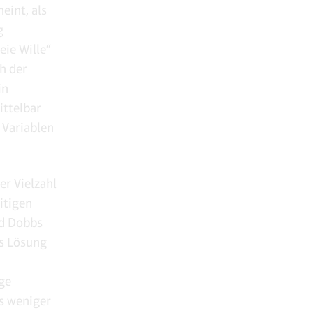
eint, als
g
eie Wille“
ch der
in
ittelbar
 Variablen
er Vielzahl
itigen
id Dobbs
ls Lösung
ge
s weniger