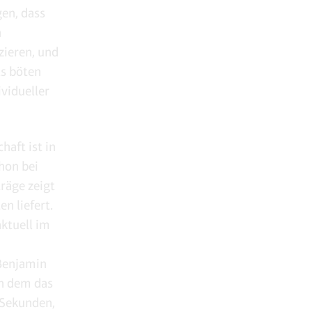
gen, dass
n
zieren, und
ls böten
vidueller
haft ist in
hon bei
räge zeigt
n liefert.
aktuell im
 Benjamin
in dem das
 Sekunden,