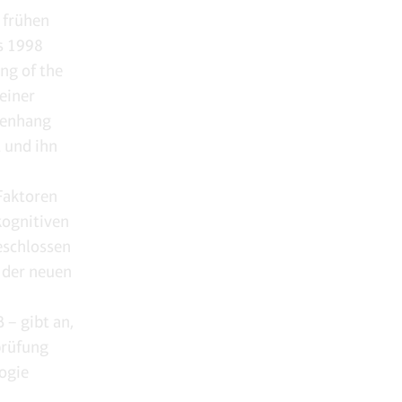
n frühen
s 1998
ng of the
einer
menhang
 und ihn
Faktoren
kognitiven
eschlossen
 der neuen
– gibt an,
prüfung
ogie