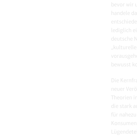
bevor wir u
handele da
entschiede
lediglich e
deutsche N
„kulturelle
vorausgehe
bewusst ko
Die Kernfra
neuer Verö
Theorien 
die stark 
für nahezu
Konsumente
Lügendetek