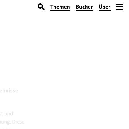
Themen
Bücher
Über
gebnisse
st und
hung. Diese