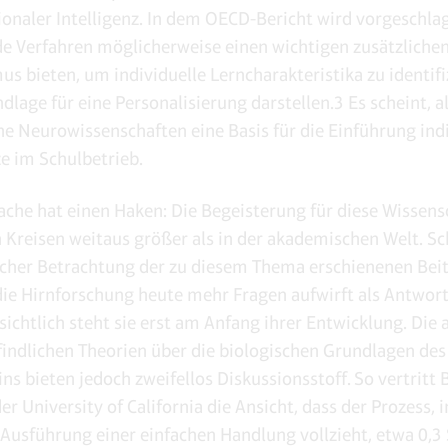
onaler Intelligenz. In dem OECD-Bericht wird vorgeschla
e Verfahren möglicherweise einen wichtigen zusätzliche
s bieten, um individuelle Lerncharakteristika zu identifi
dlage für eine Personalisierung darstellen.3 Es scheint, a
e Neurowissenschaften eine Basis für die Einführung indi
e im Schulbetrieb.
ache hat einen Haken: Die Begeisterung für diese Wissensc
n Kreisen weitaus größer als in der akademischen Welt. Sc
icher Betrachtung der zu diesem Thema erschienenen Beit
 die Hirnforschung heute mehr Fragen aufwirft als Antworte
sichtlich steht sie erst am Anfang ihrer Entwicklung. Die 
indlichen Theorien über die biologischen Grundlagen des
ns bieten jedoch zweifellos Diskussionsstoff. So vertritt
er University of California die Ansicht, dass der Prozess, 
 Ausführung einer einfachen Handlung vollzieht, etwa 0,3