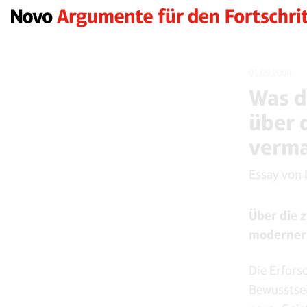
01.09.2008
Was d
über 
verm
Essay von
Über die z
moderner
Die Erfors
Bewusstsei