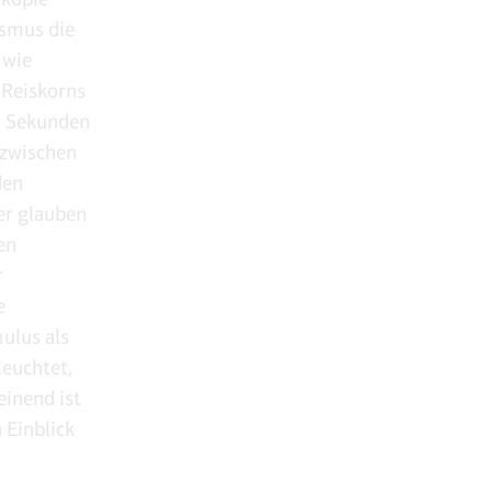
ismus die
 wie
 Reiskorns
i Sekunden
 zwischen
den
er glauben
en
r
e
ulus als
leuchtet,
einend ist
 Einblick