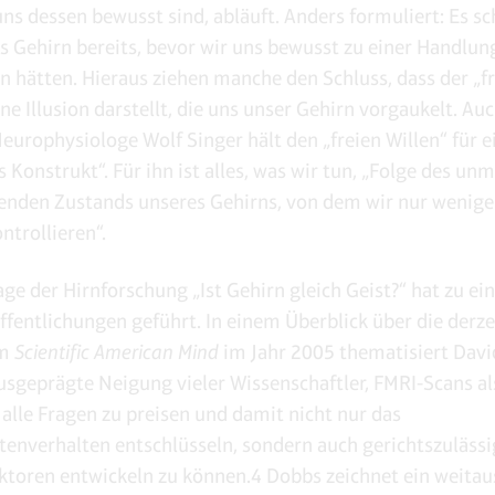
ns dessen bewusst sind, abläuft. Anders formuliert: Es sch
s Gehirn bereits, bevor wir uns bewusst zu einer Handlun
n hätten. Hieraus ziehen manche den Schluss, dass der „fr
ine Illusion darstellt, die uns unser Gehirn vorgaukelt. Au
europhysiologe Wolf Singer hält den „freien Willen“ für e
s Konstrukt“. Für ihn ist alles, was wir tun, „Folge des unm
nden Zustands unseres Gehirns, von dem wir nur wenige
ntrollieren“.
ge der Hirnforschung „Ist Gehirn gleich Geist?“ hat zu ein
ffentlichungen geführt. In einem Überblick über die derze
im
Scientific American Mind
im Jahr 2005 thematisiert Dav
ausgeprägte Neigung vieler Wissenschaftler, FMRI-Scans a
 alle Fragen zu preisen und damit nicht nur das
nverhalten entschlüsseln, sondern auch gerichtszulässi
toren entwickeln zu können.4 Dobbs zeichnet ein weitau