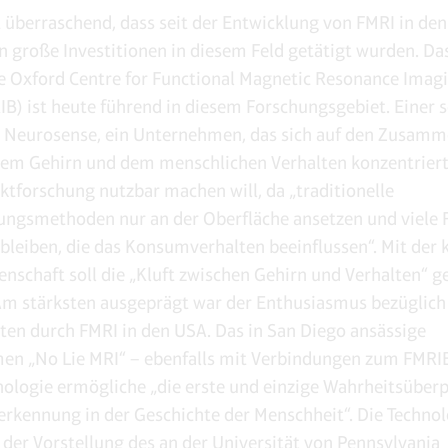
ht überraschend, dass seit der Entwicklung von FMRI in de
n große Investitionen in diesem Feld getätigt wurden. Da
 Oxford Centre for Functional Magnetic Resonance Imagi
IB) ist heute führend in diesem Forschungsgebiet. Einer s
t Neurosense, ein Unternehmen, das sich auf den Zusam
em Gehirn und dem menschlichen Verhalten konzentriert
rktforschung nutzbar machen will, da „traditionelle
ngsmethoden nur an der Oberfläche ansetzen und viele 
bleiben, die das Konsumverhalten beeinflussen“. Mit der 
nschaft soll die „Kluft zwischen Gehirn und Verhalten“ g
m stärksten ausgeprägt war der Enthusiasmus bezüglich
ten durch FMRI in den USA. Das in San Diego ansässige
n „No Lie MRI“ – ebenfalls mit Verbindungen zum FMRIB 
nologie ermögliche „die erste und einzige Wahrheitsüber
rkennung in der Geschichte der Menschheit“. Die Technol
f der Vorstellung des an der Universität von Pennsylvania