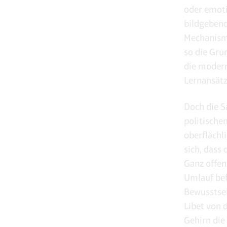
oder emoti
bildgebend
Mechanismu
so die Grun
die modern
Lernansätz
Doch die S
politische
oberflächl
sich, dass
Ganz offen
Umlauf bef
Bewusstsei
Libet von d
Gehirn die