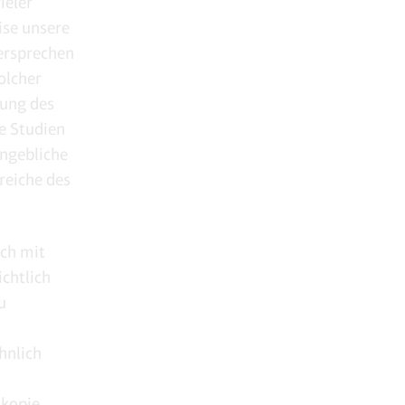
ieler
ise unsere
Versprechen
olcher
lung des
e Studien
angebliche
reiche des
och mit
chtlich
u
hnlich
skopie