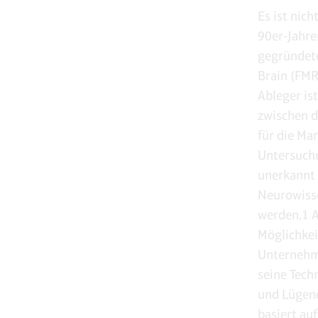
Es ist nic
90er-Jahre
gegründete
Brain (FMR
Ableger is
zwischen d
für die Ma
Untersuchu
unerkannt 
Neurowisse
werden.1 A
Möglichkei
Unternehme
seine Tech
und Lügene
basiert au