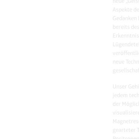
neue „Geis
Aspekte de
Gedanken b
bereits de
Erkenntnis
Lügendetek
veröffentl
neue Techn
gesellscha
Unser Gehi
jedem tech
der Möglic
visualisier
Magnetreso
gearteter 
Positronen