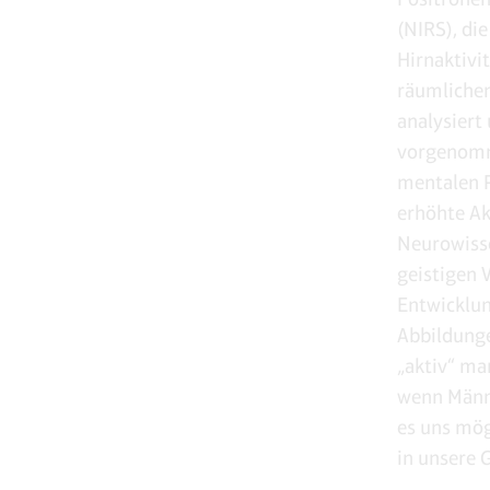
(NIRS), di
Hirnaktivit
räumlichen
analysiert
vorgenomme
mentalen P
erhöhte Ak
Neurowisse
geistigen
Entwicklun
Abbildunge
„aktiv“ ma
wenn Männe
es uns mög
in unsere 