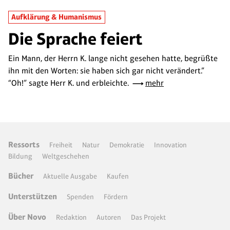
Aufklärung & Humanismus
Die Sprache feiert
Ein Mann, der Herrn K. lange nicht gesehen hatte, begrüßte
ihn mit den Worten: sie haben sich gar nicht verändert.”
“Oh!” sagte Herr K. und erbleichte.
mehr
Ressorts
Freiheit
Natur
Demokratie
Innovation
Bildung
Weltgeschehen
Bücher
Aktuelle Ausgabe
Kaufen
Unterstützen
Spenden
Fördern
Über Novo
Redaktion
Autoren
Das Projekt