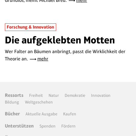
Grundlos, meint Michael Breu.
mehr
Forschung & Innovation
Die aufgeklebten Motten
Wer Falter an Bäumen anbringt, passt die Wirklichkeit der
Theorie an.
mehr
Ressorts
Freiheit
Natur
Demokratie
Innovation
Bildung
Weltgeschehen
Bücher
Aktuelle Ausgabe
Kaufen
Unterstützen
Spenden
Fördern