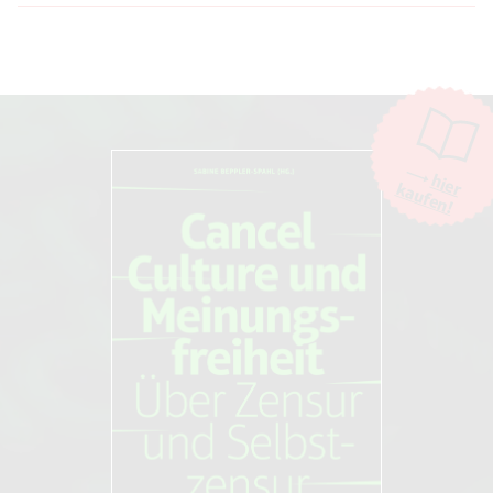
Cancel Culture und Meinungsfreiheit.
Über Zensur und Selbstzensur
Moderation
Novo Argumente Verlag, 01. Juni 2022
Die Moderation der Kommentare liegt allein bei NOVO. Kritische
Kommentare und Diskussionen sind willkommen, Beschimpfungen /
Beleidigungen oder Spam-Kommentare hingegen werden entfernt.
Die Kommentarfunktion wird über den Dienst "DISQUS" des
Unternehmens Big Head Labs, Inc., San Francisco/USA. zur Verfügung
hier
kaufen!
gestellt. Weitere Informationen finden Sie in unseren
AGB und
Datenschutzbestimmungen