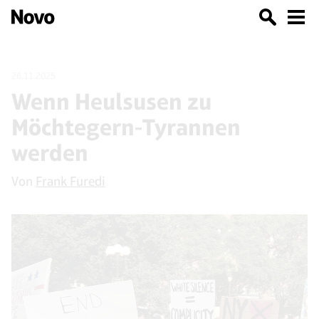
26.11.2025
Wenn Heulsusen zu
Möchtegern-Tyrannen
werden
Von
Frank Furedi