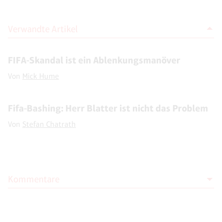
Verwandte Artikel
FIFA-Skandal ist ein Ablenkungsmanöver
Von
Mick Hume
Fifa-Bashing: Herr Blatter ist nicht das Problem
Von
Stefan Chatrath
Kommentare
Moderation
Die Moderation der Kommentare liegt allein bei NOVO. Kritische