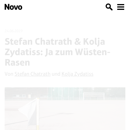
24.06.2019
Stefan Chatrath & Kolja
Zydatiss: Ja zum Wüsten-
Rasen
Von
Stefan Chatrath
und
Kolja Zydatiss