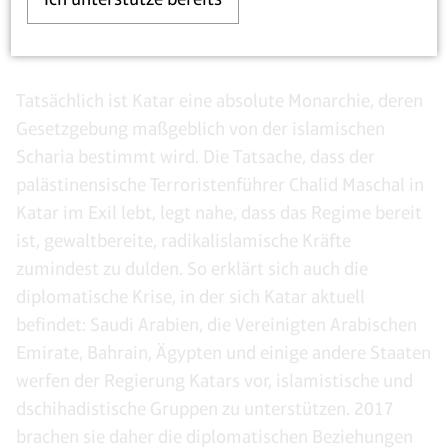
3. „Katar ist unsicher und ein
Schurken-/Ausbeuterstaat.“
Tatsächlich ist Katar eine absolute Monarchie, deren
Gesetzgebung maßgeblich von der islamischen
Scharia bestimmt wird. Die Tatsache, dass der
palästinensische Terroristenführer Chalid Maschal in
Katar im Exil lebt, legt nahe, dass das Regime bereit
ist, gewaltbereite, radikalislamische Kräfte
zumindest zu dulden. So erklärt sich auch die
diplomatische Krise, in der sich Katar aktuell
befindet: Saudi Arabien, die Vereinigten Arabischen
Emirate, Bahrain, Ägypten und einige andere Staaten
werfen der Regierung Katars vor, islamistische und
dschihadistische Gruppen zu unterstützen. 2017
brachen sie daher die diplomatischen Beziehungen