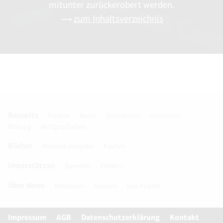
mitunter zurückerobert werden.
zum Inhaltsverzeichnis
Ressorts
Freiheit
Natur
Demokratie
Innovation
Bildung
Weltgeschehen
Bücher
Aktuelle Ausgabe
Kaufen
Unterstützen
Spenden
Fördern
Über Novo
Redaktion
Autoren
Das Projekt
Impressum
AGB
Datenschutzerklärung
Kontakt