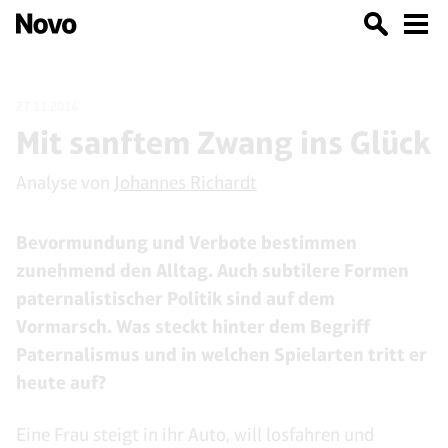
27.11.2014
Mit sanftem Zwang ins Glück
Analyse von
Johannes Richardt
Bevormundung und Verbote bestimmen
zunehmend den Alltag. Auch subtilere Formen
paternalistischer Politik sind auf dem
Vormarsch. Was steckt hinter dem Begriff
Paternalismus und in welchen Spielarten tritt er
heute auf?
Eine Frau steigt in ihr Auto, will losfahren und