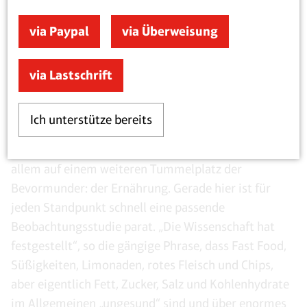
Fett, Zucker und Salz
via Paypal
via Überweisung
Der moderne Paternalismus versteckt sich hinter der
vorgeblichen „Evidenz“ wissenschaftlicher Studien
via Lastschrift
und der Autorität von Experten, die sich auf eine fast
schon pseudoreligiös anmutende, kritiklose
Ich unterstütze bereits
Verklärung „der Wissenschaft“ in Teilen der
Bevölkerung stützen können. Dies zeigt sich vor
allem auf einem weiteren Tummelplatz der
Bevormunder: der Ernährung. Gerade hier ist für
jeden Standpunkt schnell eine passende
Beobachtungsstudie parat. „Die Wissenschaft hat
festgestellt“, so die gängige Phrase, dass Fast Food,
Süßigkeiten, Limonaden, rotes Fleisch und Chips,
aber eigentlich Fett, Zucker, Salz und Kohlenhydrate
im Allgemeinen „ungesund“ sind und über enormes