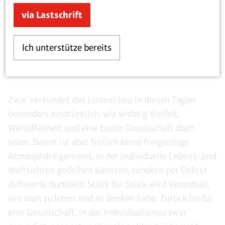
„Stück für Stück wird verordnet, wie
via Lastschrift
man zu leben und zu denken habe.“
Ich unterstütze bereits
Zwar verkündet das Justemilieu in diesen Tagen
besonders eindrücklich, wie wichtig Vielfalt,
Weltoffenheit und eine bunte Gesellschaft doch
seien. Damit ist aber freilich keine freigeistige
Atmosphäre gemeint, in der individuelle Lebens- und
Weltsichten gedeihen könnten, sondern per Dekret
definierte Buntheit: Stück für Stück wird verordnet,
wie man zu leben und zu denken habe. Zurück bleibt
eine Gesellschaft, in der Individualismus zwar