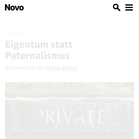
13.09.2016
Eigentum statt
Paternalismus
Kommentar von
Oliver Weber