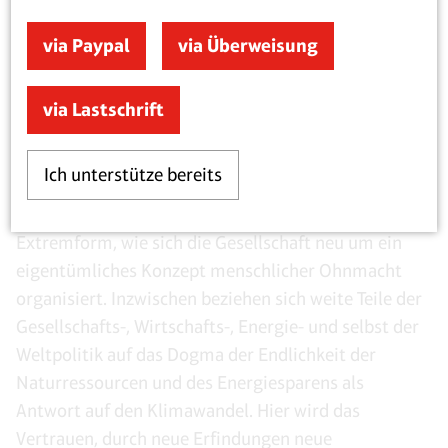
„Kommission“ und „Parlament“ aufgeteilt. Politische
via Paypal
via Überweisung
Entscheidungsabläufe sind so arrangiert, dass sie
sich vom kollektiven Willen des demokratischen
Souveräns ablösen und verselbstständigen.
via Lastschrift
Die Klima- und Umweltpolitik wurde von der Großen
Ich unterstütze bereits
Koalition unter „Klimakanzlerin“ Angela Merkel
weiter vorangetrieben. Sie dokumentiert in
Extremform, wie sich die Gesellschaft neu um ein
eigentümliches Konzept menschlicher Ohnmacht
organisiert. Inzwischen beziehen sich weite Teile der
Gesellschafts-, Wirtschafts-, Energie- und selbst der
Weltpolitik auf das Dogma der Endlichkeit der
Naturressourcen und des Energiesparens als
Antwort auf den Klimawandel. Hier wird das
Vertrauen, durch neue Erfindungen neue