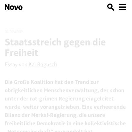
01.09.2009
Staatsstreich gegen die
Freiheit
Essay von
Kai Rogusch
Die Große Koalition hat den Trend zur
obrigkeitlichen Menschenverwaltung, der schon
unter der rot-grünen Regierung eingeleitet
wurde, weiter vorangetrieben. Eine verheerende
Bilanz der Merkel-Regierung, die unsere
freiheitliche Demokratie in eine kollektivistische
„Notgemeinschaft“ verwandelt hat.