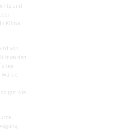
echts und
 oder
ein Klima
ird von
ält man den
 einer
ie Würde
 so gut wie
urde,
ewegung,