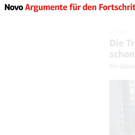
04.11.2024
Die T
schon
Von
Sabine