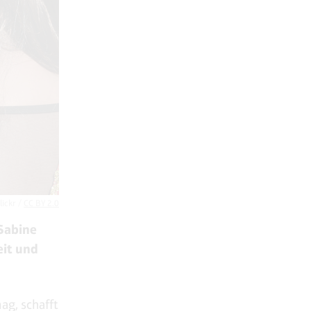
lickr /
CC BY 2.0
Sabine
eit und
ag, schafft