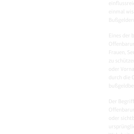
einflussre
einmal wis
Bußgeldern 
Eines der 
Offenbarun
Frauen, Se
zu schütze
oder Vorna
durch die 
bußgeldbew
Der Begrif
Offenbarun
oder sicht
ursprüngli