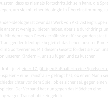
ussten, dass es niemals fortschrittlich sein kann, die Spr
iegen, um sie mit einer Ideologie in Übereinstimmung zu
ender-Ideologie ist zwar das Werk von Aktivistengruppen
die ansonst wenig zu bieten haben, aber sie durchdringt u
ft. Mit dem neuen Gesetz erhält sie dafür sogar den staat
 Transgender-Ideologie begleitet das Leben unserer Kinde
d in Sportvereinen. Mit diesem Gesetz fordert sie von uns
von unseren Kindern –, uns zu fügen und zu kuschen.
 droht jetzt
einer 17-jährigen Fußballerin eine Spielsperr
spieler – eine Transfrau – gefragt hat, ob er ein Mann sei
chiedsrichter vor dem Spiel, ob es sicher sei, gegen eine
 spielen. Der Verband hat nun gegen das Mädchen eine
ng wegen Transphobie eingeleitet.