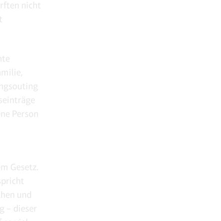
rften nicht
t
nte
milie,
angsouting
tseinträge
ene Person
em Gesetz.
spricht
ichen und
g – dieser