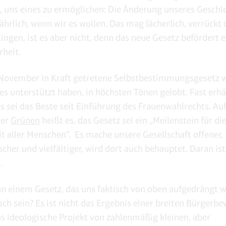
h, uns eines zu ermöglichen: Die Änderung unseres Geschl
ährlich, wenn wir es wollen. Das mag lächerlich, verrückt
lingen, ist es aber nicht, denn das neue Gesetz befördert 
heit.
November in Kraft getretene Selbstbestimmungsgesetz w
 es unterstützt haben, in höchsten Tönen gelobt. Fast erh
es sei das Beste seit Einführung des Frauenwahlrechts. Auf
der
Grünen
heißt es, das Gesetz sei ein „Meilenstein für d
it aller Menschen“. Es mache unsere Gesellschaft offener,
cher und vielfältiger, wird dort auch behauptet. Daran ist
.
n einem Gesetz, das uns faktisch von oben aufgedrängt w
ch sein? Es ist nicht das Ergebnis einer breiten Bürgerb
s ideologische Projekt von zahlenmäßig kleinen, aber