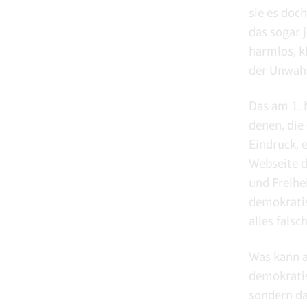
sie es doc
das sogar j
harmlos, k
der Unwahr
Das am 1. 
denen, die
Eindruck, 
Webseite 
und Freihe
demokratis
alles falsch
Was kann a
demokratis
sondern da