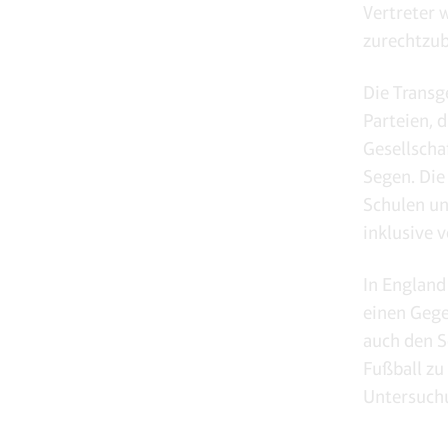
Vertreter w
zurechtzub
Die Transg
Parteien, 
Gesellscha
Segen. Die
Schulen un
inklusive 
In England
einen Gegen
auch den S
Fußball zu
Untersuchu