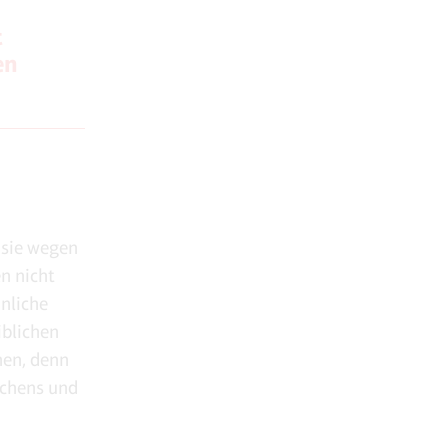
t
en
 sie wegen
n nicht
nnliche
iblichen
hen, denn
dchens und