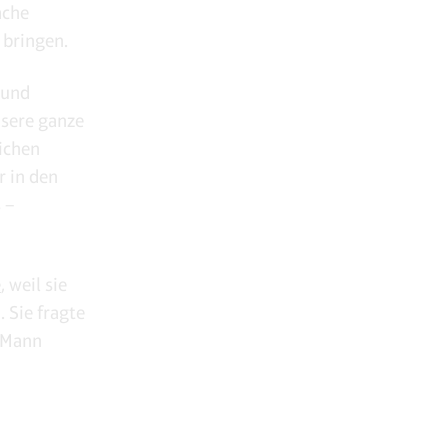
ache
 bringen.
 und
nsere ganze
lichen
r in den
 –
e
, weil sie
. Sie fragte
n Mann