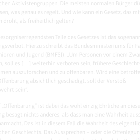
ichen Aktivistengruppen. Die meisten normalen Bürger dü
sen, was genau es regelt. Und wie kann ein Gesetz, das mi
droht, als freiheitlich gelten?
besorgniserregendsten Teile des Gesetzes ist das sogenan
gsverbot. Hierzu schreibt das Bundesministeriums für Fa
nioren und Jugend (BMFSJ): „Um Personen vor einem Zw
n, soll es […] weiterhin verboten sein, frühere Geschlech
men auszuforschen und zu offenbaren. Wird eine betroff
Offenbarung absichtlich geschädigt, soll der Verstoß
ehrt sein“.
f „Offenbarung“ ist dabei das wohl einzig Ehrliche an dies
g besagt nichts anderes, als dass man eine Wahrheit aus
barmacht, Das ist in diesem Fall die Wahrheit des eigentl
chen Geschlechts. Das Aussprechen – oder die Offenlegun