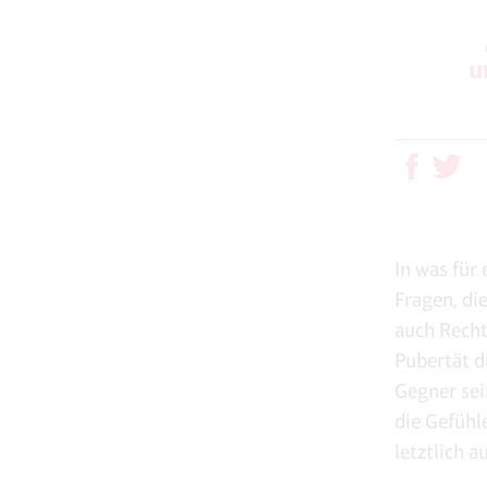
u
In was für
Fragen, di
auch Recht
Pubertät d
Gegner sei
die Gefühl
letztlich 