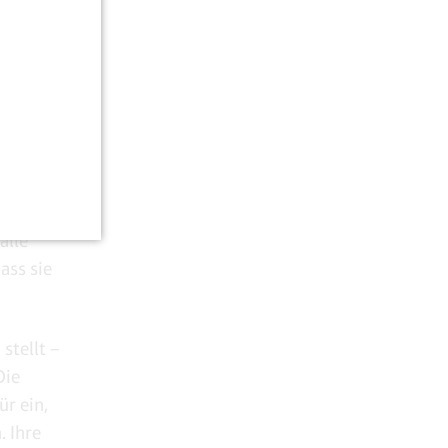
ständlich
aat mit all
eses
n jemand
lte
alle
ass sie
stellt –
Die
ür ein,
. Ihre