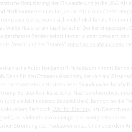
rastische Reduzierung der Einwanderung in die USA. Als d
und Medienunternehmer im Januar 2017 zum Chefstratege
Trump avancierte, waren sich viele linksliberale Kommen
 das Weiße Haus ist ein faschistischer Denker eingezogen. 
le geschasste Berater selbst immer wieder beteuert, den
 als „Verehrung des Staates“
entschieden abzulehnen
, ta
erikanische Autor Benjamin R. Teitelbaum nimmt Bannon
b. Denn für den Ethnomusikologen, der sich als Wissensch
der rechtsextremen Musikszene in Skandinavien beschäftig
Trump-Berater kein klassischer Nazi, sondern etwas noch 
s (und vielleicht ebenso Bedenkliches). Bannon, so die T
s aktuellem Sachbuch „
War for Eternity
“ (zu Deutsch etw
igkeit), sei vielmehr ein Anhänger der wenig bekannten
ischen Strömung des
Traditionalismus
. Und neben dem A