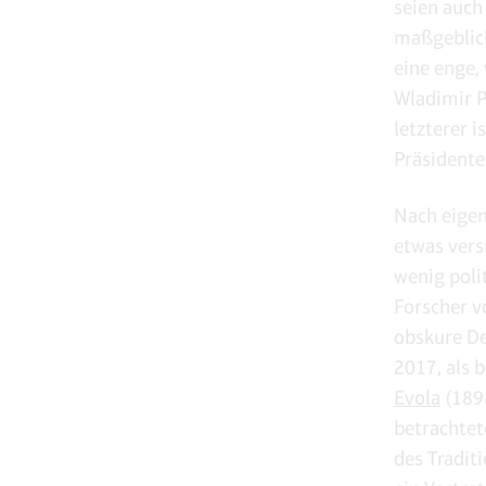
seien auch
maßgeblich
eine enge,
Wladimir P
letzterer 
Präsidente
Nach eigen
etwas vers
wenig poli
Forscher v
obskure De
2017, als 
Evola
(189
betrachtet
des Tradit