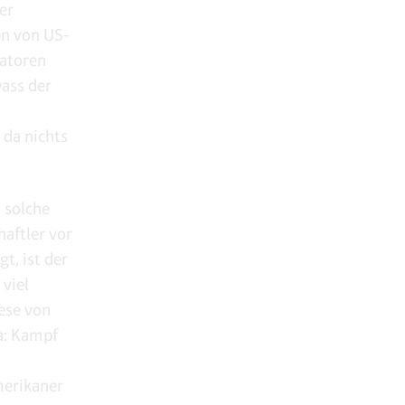
er
n von US-
tatoren
Dass der
t da nichts
 solche
aftler vor
t, ist der
viel
hese von
a: Kampf
merikaner