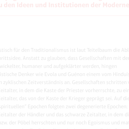
u den Ideen und Institutionen der Moderne
stisch für den Traditionalismus ist laut Teitelbaum die A
rittsidee. Anstatt zu glauben, dass Gesellschaften mit der
ickelter, humaner und aufgeklärter werden, hingen
listische Denker wie Evola und Guénon einem vom Hindu
en zyklischen Zeitverständnis an. Gesellschaften schritten
eitalter, in dem die Kaste der Priester vorherrschte, zu e
eitalter, das von der Kaste der Krieger geprägt sei. Auf di
spirituellen“ Epochen folgten zwei degenerierte Epochen:
eitalter der Händler und das schwarze Zeitalter, in dem d
bzw. der Pöbel herrschten und nur noch Egoismus und mat