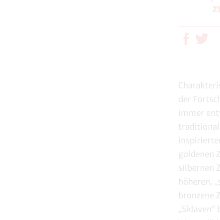
z
Charakteri
der Fortsch
immer entw
traditiona
inspiriert
goldenen Z
silbernen Z
höheren, „
bronzene Z
„Sklaven“ 