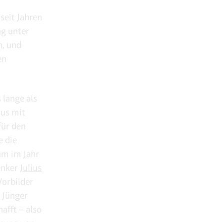
seit Jahren
ng unter
n, und
en
 lange als
mus mit
für den
e die
um im Jahr
enker
Julius
Vorbilder
n Jünger
afft – also