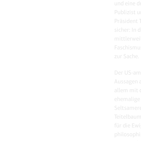
und eine d
Publizist 
Präsident 
sicher: In
mittlerwei
Faschismus
zur Sache.
Der US-am
Aussagen a
allem mit 
ehemalige 
Seltsamere
Teitelbaum
für die Ew
philosoph