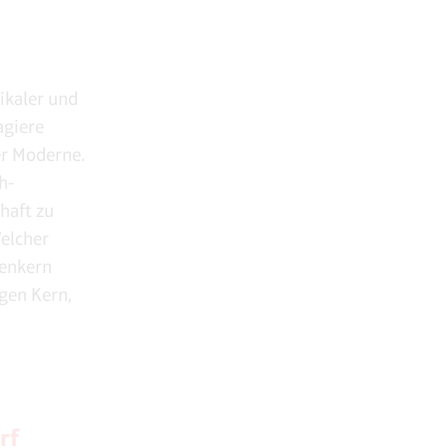
ikaler und
agiere
er Moderne.
h-
haft zu
Welcher
Denkern
gen Kern,
rf