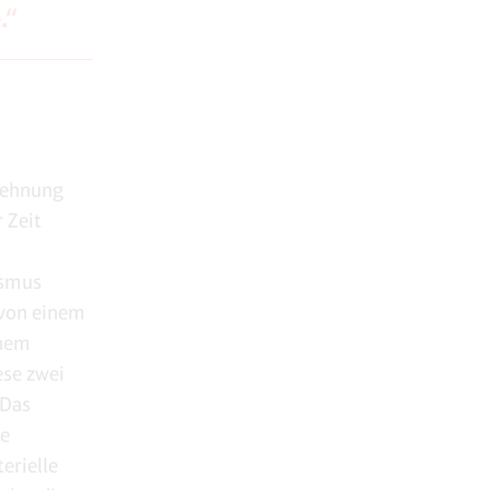
.“
blehnung
 Zeit
ismus
 von einem
inem
ese zwei
 Das
ie
erielle