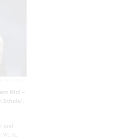
kr /
CC BY-SA 2.0
rem Mist –
n Schule‘,
en und
er Werte