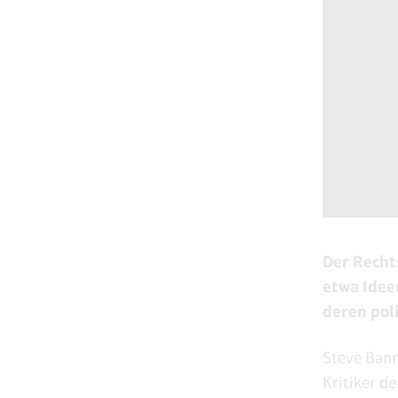
Der Recht
etwa Ideen
deren pol
Steve Bann
Kritiker d