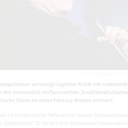
Foto:
Gage Skidmore
via Flic
spopulismus vermengt legitime Kritik mit reaktionä
 der erstaunlich einflussreichen ‚Traditionalistische
itische Vision an einen Fantasy-Roman erinnert.
on ist ein dezidierter Befürworter starker Nationalstaat
es „Globalismus“. Er fordert eine Renaissance konservativ