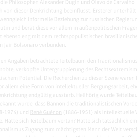
 die Philosophen Alexander Dugin und Olavo de Carvalho
 von dieser Denkrichtung beeinflusst. Ersterer unterhält 
 wenngleich informelle Beziehung zur russischen Regieru
utin und berät diese vor allem in außenpolitischen Frage
ist ebenso eng mit dem rechtspopulistischen brasilianisch
n Jair Bolsonaro verbunden.
en Angaben betrachtete Teitelbaum den Traditionalismus
nobte, verkopfte Untergruppierung des Rechtsextremis
tischem Potential. Die Recherchen zu dieser Szene waren 
or allem eine Form von intellektueller Bergungsarbeit, eh
nkrichtung endgültig ausstarb. Hellhörig wurde Teitelba
bekannt wurde, dass Bannon die traditionalistischen Vord
8-1974) und
René Guénon
(1886-1951) als intellektuelle 
e. Hatte sich Teitelbaum vertan? Hatte sich tatsächlich ei
ionalismus Zugang zum mächtigsten Mann der Welt versch