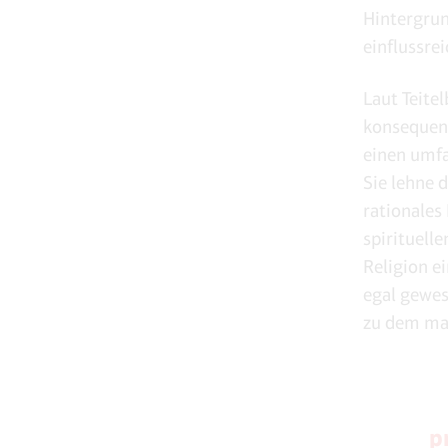
Hintergrund
einflussre
Laut Teite
konsequent
einen umfa
Sie lehne 
rationales
spirituell
Religion e
egal gewes
zu dem man
p