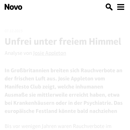
07.12.2015
Unfrei unter freiem Himmel
Analyse von
Josie Appleton
In Großbritannien breiten sich Rauchverbote an
der frischen Luft aus. Josie Appleton vom
Manifesto Club zeigt, welche inhumanen
Ausmaße sie mittlerweile erreicht haben, etwa
bei Krankenhäusern oder in der Psychiatrie. Das
europäische Festland könnte bald nachziehen
Bis vor wenigen Jahren waren Rauchverbote im