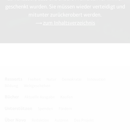
geschenkt wurden. Sie müssen wieder verteidigt und
mitunter zurückerobert werden.
zum Inhaltsverzeichnis
Ressorts
Freiheit
Natur
Demokratie
Innovation
Bildung
Weltgeschehen
Bücher
Aktuelle Ausgabe
Kaufen
Unterstützen
Spenden
Fördern
Über Novo
Redaktion
Autoren
Das Projekt