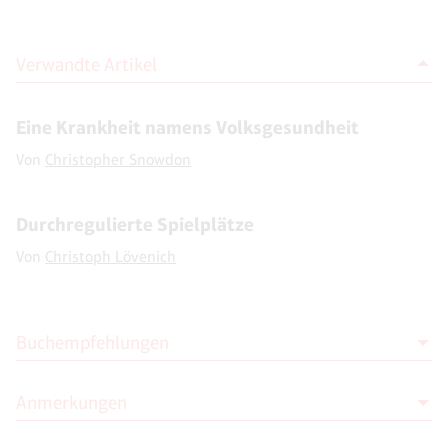
Verwandte Artikel
Eine Krankheit namens Volksgesundheit
Von
Christopher Snowdon
Durchregulierte Spielplätze
Von
Christoph Lövenich
Buchempfehlungen
Anmerkungen
Walter Wippersberg
Der Krieg gegen die Raucher: Kleine