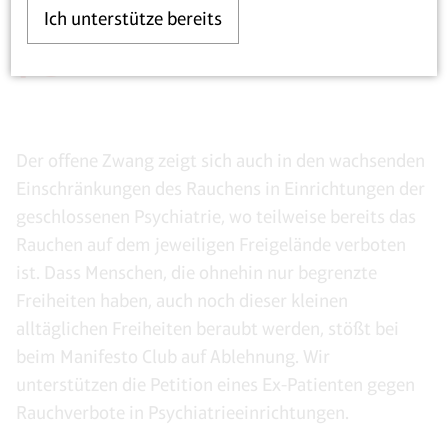
Bedürfnis“
Ich unterstütze bereits
Der offene Zwang zeigt sich auch in den wachsenden
Einschränkungen des Rauchens in Einrichtungen der
geschlossenen Psychiatrie, wo teilweise bereits das
Rauchen auf dem jeweiligen Freigelände verboten
ist. Dass Menschen, die ohnehin nur begrenzte
Freiheiten haben, auch noch dieser kleinen
alltäglichen Freiheiten beraubt werden, stößt bei
beim Manifesto Club auf Ablehnung. Wir
unterstützen die Petition eines Ex-Patienten gegen
Rauchverbote in Psychiatrieeinrichtungen.