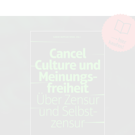
Kulturgeschichte der Rauchverbote
1
Im Original: „Show you care – don’t smoke – it’s not
Wien: Promedia Verlag 2010. 176 S
fair“.
2
Im Original: „This is where we play, smoking ruins our
day“.
3
Im Original: „Don’t be a fool, smoking isn’t cool – don’t
hier
smoke in my space“.
Günter Ropohl
kaufen!
4
„
Smoked Out: outdoor smoking bans report
“,
Besorgnisgesellschaft: Hintergründe
Manifesto Club, 21.10.2015.
der Tabakbekämpfung
Parodos; Auflage: 1 (1. April 2014)
Christopher Snowdon
Velvet Glove, Iron Fist: A History of
Anti-Smoking
Christopher J. Snowdon (22. Juni 2009)