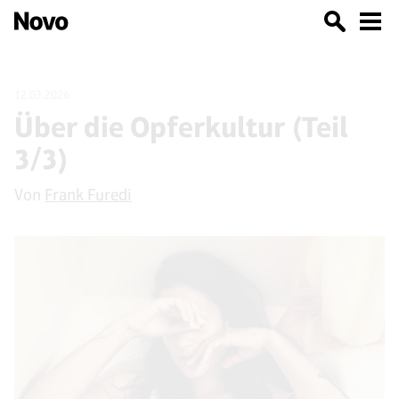
12.03.2026
Über die Opferkultur (Teil
3/3)
Von
Frank Furedi