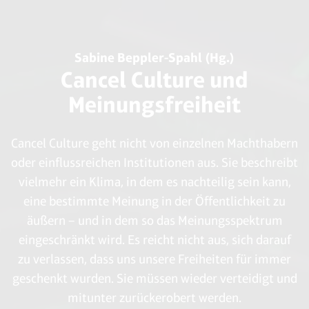
We’re all Vulnerable“ in: New York Times, 12.01.1998.
10
Debora Mackenzie: „Will a pandemic bring down
civilisation?“ in: New Scientist, 05.04.2008.
Sabine Beppler-Spahl (Hg.)
11
Ian Craib 2002: „The importance of disappointment”,
Cancel Culture und
Routledge, S. 158.
Meinungsfreiheit
Cancel Culture geht nicht von einzelnen Machthabern
oder einflussreichen Institutionen aus. Sie beschreibt
vielmehr ein Klima, in dem es nachteilig sein kann,
eine bestimmte Meinung in der Öffentlichkeit zu
äußern – und in dem so das Meinungsspektrum
eingeschränkt wird. Es reicht nicht aus, sich darauf
zu verlassen, dass uns unsere Freiheiten für immer
geschenkt wurden. Sie müssen wieder verteidigt und
mitunter zurückerobert werden.