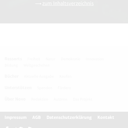
zum Inhaltsverzeichnis
Ressorts
Freiheit
Natur
Demokratie
Innovation
Bildung
Weltgeschehen
Bücher
Aktuelle Ausgabe
Kaufen
Unterstützen
Spenden
Fördern
Über Novo
Redaktion
Autoren
Das Projekt
Impressum
AGB
Datenschutzerklärung
Kontakt