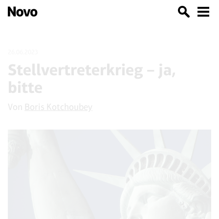
26.06.2023
Stellvertreterkrieg – ja,
bitte
Von
Boris Kotchoubey