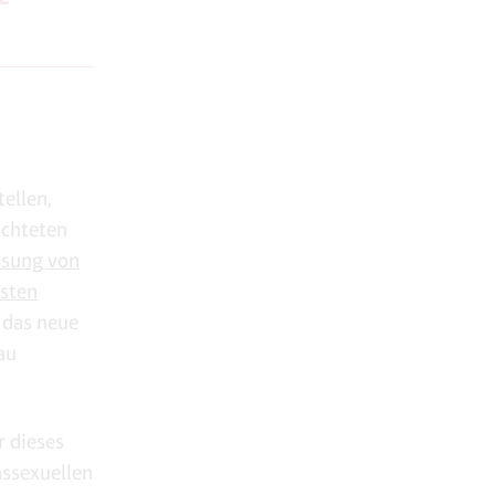
tellen,
ichteten
ssung von
isten
 das neue
au
.
r dieses
anssexuellen