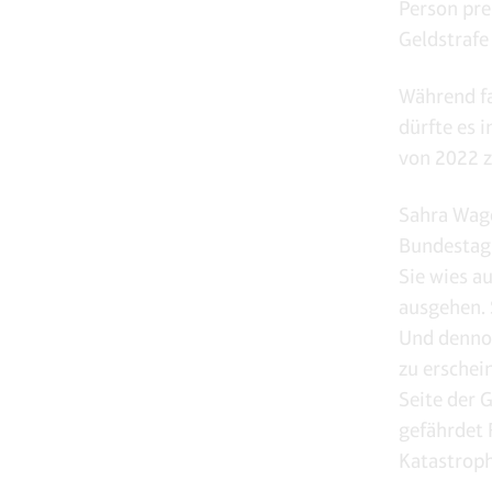
Person pre
Geldstrafe
Während fa
dürfte es 
von 2022 z
Sahra Wage
Bundestag w
Sie wies a
ausgehen. 
Und dennoc
zu erschein
Seite der 
gefährdet 
Katastroph