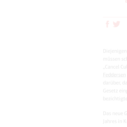
Diejenigen
müssen sch
„Cancel Cu
Feddersen
darüber, d
Gesetz ein
bezichtigt
Das neue G
Jahres in K