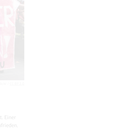
lickr /
CC BY 2.0
t. Einer
ufrieden.