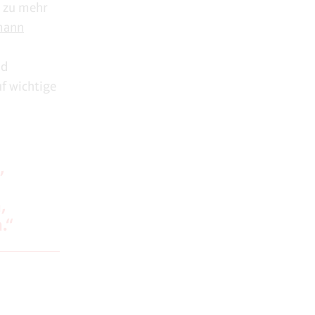
h zu mehr
mann
nd
uf wichtige
,
,
.“