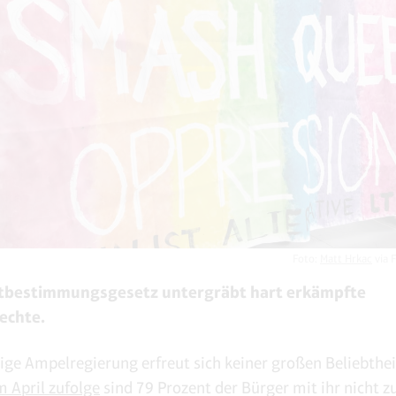
Foto:
Matt Hrkac
via F
tbestimmungsgesetz untergräbt hart erkämpfte
echte.
tige Ampelregierung erfreut sich keiner großen Beliebthei
 April zufolge
sind 79 Prozent der Bürger mit ihr nicht z