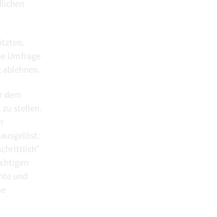
dlichen
ützten,
ine Umfrage
 ablehnen.
or dem
 zu stellen.
hm
 ausgelöst.
chrittlich"
ichtigen
chte und
ne