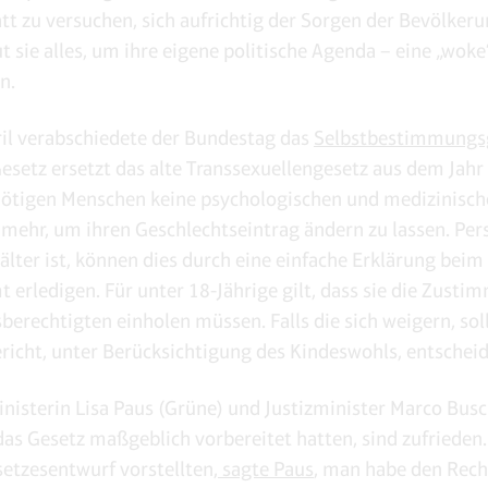
tt zu versuchen, sich aufrichtig der Sorgen der Bevölkeru
t sie alles, um ihre eigene politische Agenda – eine „wok
n.
il verabschiedete der Bundestag das
Selbstbestimmungs
esetz ersetzt das alte Transsexuellengesetz aus dem Jahr
ötigen Menschen keine psychologischen und medizinisc
mehr, um ihren Geschlechtseintrag ändern zu lassen. Pers
 älter ist, können dies durch eine einfache Erklärung beim
 erledigen. Für unter 18-Jährige gilt, dass sie die Zusti
berechtigten einholen müssen. Falls die sich weigern, soll
richt, unter Berücksichtigung des Kindeswohls, entscheid
nisterin Lisa Paus (Grüne) und Justizminister Marco Bu
 das Gesetz maßgeblich vorbereitet hatten, sind zufrieden.
setzesentwurf vorstellten,
sagte Paus
, man habe den Rec