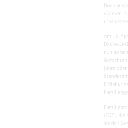
Doch ansta
widmen, tu
umzusetze
Am 12. Apr
Das neue G
nun an ben
Gutachten 
Jahre oder
Standesamt
Erziehungs
Familienge
Familienmi
(FDP), die
sie den Ge