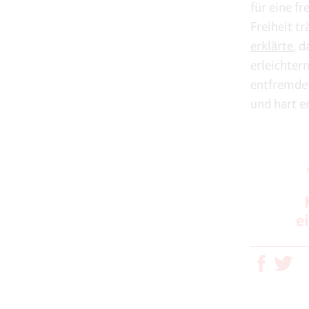
für eine f
Freiheit tr
erklärte
, d
erleichter
entfremdet,
und hart e
e