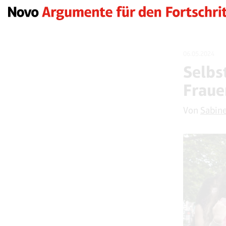
06.05.2024
Selbs
Fraue
Von
Sabine