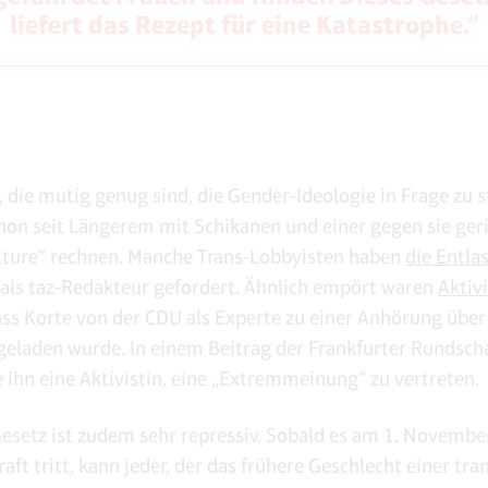
liefert das Rezept für eine Katastrophe.“
, die mutig genug sind, die Gender-Ideologie in Frage zu s
on seit Längerem mit Schikanen und einer gegen sie ger
lture“ rechnen. Manche Trans-Lobbyisten haben
die Entla
als taz-Redakteur gefordert. Ähnlich empört waren
Aktiv
ass Korte von der CDU als Experte zu einer Anhörung über
geladen wurde. In einem Beitrag der Frankfurter Rundsch
e ihn eine Aktivistin, eine „Extremmeinung“ zu vertreten
esetz ist zudem sehr repressiv. Sobald es am 1. Novembe
raft tritt, kann jeder, der das frühere Geschlecht einer tr