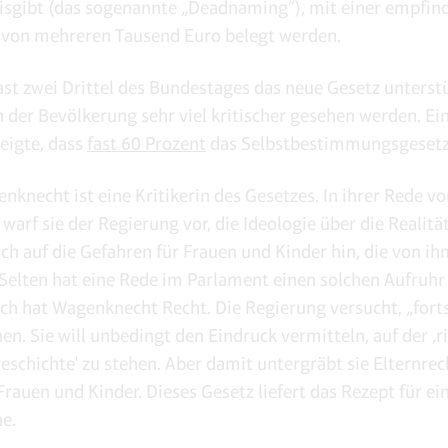
isgibt (das sogenannte „Deadnaming“), mit einer empfin
 von mehreren Tausend Euro belegt werden.
st zwei Drittel des Bundestages das neue Gesetz unterst
in der Bevölkerung sehr viel kritischer gesehen werden. E
eigte, dass
fast 60 Prozent
das Selbstbestimmungsgesetz
nknecht ist eine Kritikerin des Gesetzes. In ihrer Rede v
arf sie der Regierung vor, die Ideologie über die Realität
uch auf die Gefahren für Frauen und Kinder hin, die von i
Selten hat eine Rede im Parlament einen solchen Aufruhr
h hat Wagenknecht Recht. Die Regierung versucht, „forts
en. Sie will unbedingt den Eindruck vermitteln, auf der ‚r
Geschichte' zu stehen. Aber damit untergräbt sie Elternre
Frauen und Kinder. Dieses Gesetz liefert das Rezept für ei
e.