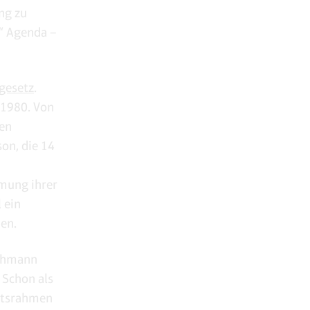
ng zu
e“ Agenda –
gesetz
.
 1980. Von
hen
on, die 14
mmung ihrer
 ein
en.
schmann
 Schon als
htsrahmen