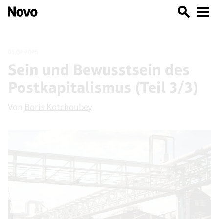
05.02.2025
Sein und Bewusstsein des
Postkapitalismus (Teil 3/3)
Von
Boris Kotchoubey