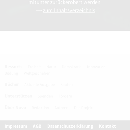
mitunter zurückerobert werden.
zum Inhaltsverzeichnis
Ressorts
Freiheit
Natur
Demokratie
Innovation
Bildung
Weltgeschehen
Bücher
Aktuelle Ausgabe
Kaufen
Unterstützen
Spenden
Fördern
Über Novo
Redaktion
Autoren
Das Projekt
Impressum
AGB
Datenschutzerklärung
Kontakt