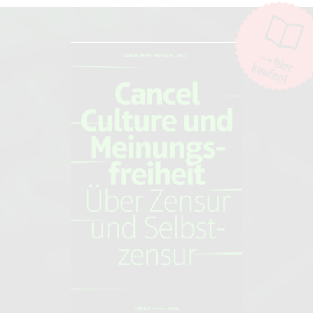
Kommentare und Diskussionen sind willkommen, Beschimpfungen /
Beleidigungen oder Spam-Kommentare hingegen werden entfernt.
Die Kommentarfunktion wird über den Dienst "DISQUS" des
Unternehmens Big Head Labs, Inc., San Francisco/USA. zur Verfügung
hier
kaufen!
gestellt. Weitere Informationen finden Sie in unseren
AGB und
Datenschutzbestimmungen