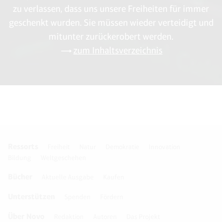
zu verlassen, dass uns unsere Freiheiten für immer
geschenkt wurden. Sie müssen wieder verteidigt und
mitunter zurückerobert werden.
zum Inhaltsverzeichnis
Ressorts
Freiheit
Natur
Demokratie
Innovation
Bildung
Weltgeschehen
Bücher
Aktuelle Ausgabe
Kaufen
Unterstützen
Spenden
Fördern
Über Novo
Redaktion
Autoren
Das Projekt