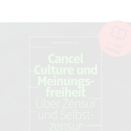
Invitation to Terror: The Expanding
Empire of the Unknown
Moderation
Bloomsbury Academic UK (5. Februar
Die Moderation der Kommentare liegt allein bei NOVO. Kritische
2009)
Kommentare und Diskussionen sind willkommen, Beschimpfungen /
Beleidigungen oder Spam-Kommentare hingegen werden entfernt.
Die Kommentarfunktion wird über den Dienst "DISQUS" des
Unternehmens Big Head Labs, Inc., San Francisco/USA. zur Verfügung
Kenan Malik
hier
kaufen!
gestellt. Weitere Informationen finden Sie in unseren
AGB und
Multiculturalism and Its Discontents:
Datenschutzbestimmungen
Rethinking Diversity After 9/11
Sea Boating (21. März 2014)
Kenan Malik
From Fatwa to Jihad: The Rushdie
Affair and Its Legacy
Atlantic Books (1. April 2009)