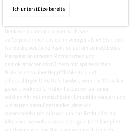
nachempfinden können, wie wir uns fühlen: die
Ich unterstütze bereits
tragische Zerfaserung des Humanismus.
Denken sie einmal darüber nach, wie
außergewöhnlich das ist: in weniger als 48 Stunden
wurde die westliche Reaktion auf ein schreckliches
Massaker an unseren Mitmenschen und
demokratischen Mitbürgern mit spalterischen
Diskussionen über Begrifflichkeiten und
eifersüchtigen Debatten darüber, wem das Massaker
gehört, verknüpft. Früher hätten wir auf einen
solchen Akt mit menschlicher Empathie reagiert und
wir hätten darauf bestanden, dass wir
zusammenhalten müssen, um das Recht aller, zu
leben wie sie wollen, zu verteidigen. Jetzt kämpfen
wir darum, wer das Massaker moralisch für sich