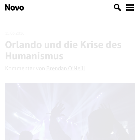
15.06.2016
Orlando und die Krise des
Humanismus
Kommentar von
Brendan O’Neill