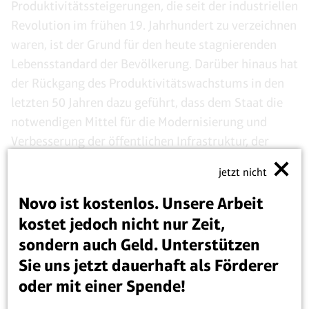
Produktivitätssteigerungen, die seit der industriellen
Revolution im frühen 19. Jahrhundert zu verzeichnen
waren, ist der Grund für den heute stagnierenden
Lebensstandard der Bevölkerung. Darüber hinaus hat
der Rückgang des Produktivitätswachstums in den
letzten 50 Jahren dazu geführt, dass dem Staat die
notwendigen Mittel für die Modernisierung und
Verbesserung der öffentlichen Infrastruktur, der
Versorgungsunternehmen und Dienstleistungen
jetzt nicht
fehlen.
Novo ist kostenlos. Unsere Arbeit
Kurz gesagt: Der Produktivitätsrückgang ist die
kostet jedoch nicht nur Zeit,
Ursache und Grundlage für die Unfähigkeit des
sondern auch Geld. Unterstützen
Staates und den Verfall der öffentlichen
Sie uns jetzt dauerhaft als Förderer
Dienstleistungen und der Infrastruktur. Das Problem
oder mit einer Spende!
des Produktivitätswachstums hat die Regierung vor