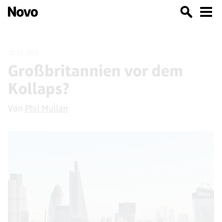
10.10.2025
Großbritannien vor dem
Kollaps?
Von
Phil Mullan