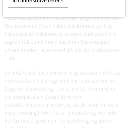
Ich unterstütze bereits
Europäische Union hat in dem Maße an Macht
gewonnen, in dem die Autorität der
nationalstaatlichen Institutionen abgenommen hat.
Die nationalen Eliten haben den Kontakt zu ihrer
heimatlichen Wählerbasis verloren und leiten ihre
Legitimität zunehmend aus ihren Beziehungen
untereinander – also innerhalb der EU-Institutionen
– ab.
So erklärt sich auch der enorm gewachsene Einfluss
demokratisch nicht legitimierter Institutionen im
Zuge der Eurorettung – sei es der EU-Kommission,
der Europäischen Zentralbank oder
Superbürokratien à la ESM. Es steckt keine finstere
Verschwörung hinter dieser Entwicklung, wie viele
EU-Kritiker argwöhnen – je nach Neigung durch