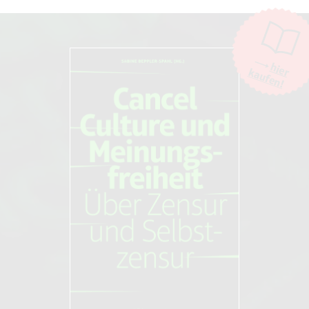
AfD“
, 14.5.2013.
(31. Mai 2013)
2
James Heartfield:
The European Union and the End of
Politics
, Zero Books, 2013.
hier
kaufen!