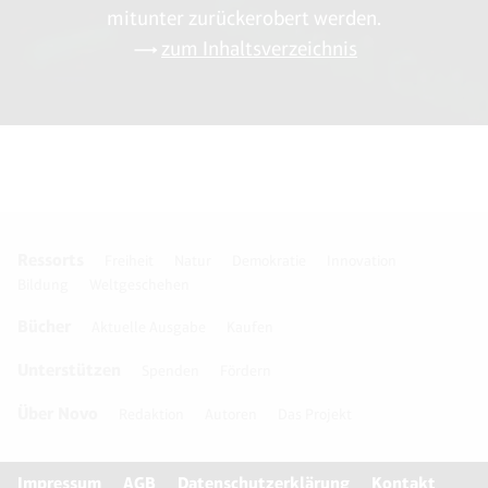
mitunter zurückerobert werden.
zum Inhaltsverzeichnis
Ressorts
Freiheit
Natur
Demokratie
Innovation
Bildung
Weltgeschehen
Bücher
Aktuelle Ausgabe
Kaufen
Unterstützen
Spenden
Fördern
Über Novo
Redaktion
Autoren
Das Projekt
Impressum
AGB
Datenschutzerklärung
Kontakt