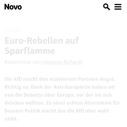
19.05.2013
Euro-Rebellen auf
Sparflamme
Kommentar von
Johannes Richardt
Die AfD macht den etablierten Parteien Angst.
Richtig so. Dank der Anti-Europartie haben wir
nun die Debatte über Europa, vor der sie sich
drücken wollten. Zu einer echten Alternative für
bessere Politik macht das die AfD aber wohl
nicht.