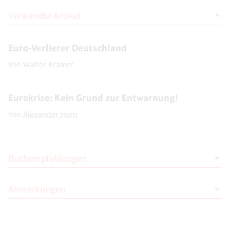
Verwandte Artikel
Euro-Verlierer Deutschland
Von
Walter Krämer
Eurokrise: Kein Grund zur Entwarnung!
Von
Alexander Horn
Buchempfehlungen
Anmerkungen
James Heartfield
The European Union and the End of
Politics
1
Zeit Online:
„Union sucht richtigen Umgang mit der
John Hunt Publishing; Auflage: Reprint