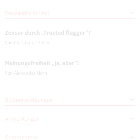
Verwandte Artikel
Zensur durch „Trusted flagger“?
Von
Christian J. Zeller
Meinungsfreiheit „ja, aber“!
Von
Alexander Horn
Buchempfehlungen
Anmerkungen
Thilo Spahl (Hg.)
Sag, was Du denkst! Meinungsfreiheit
in Zeiten der Cancel Culture
Kommentare
1
Erich Fromm: „Die Furcht vor der Freiheit“, Ullstein