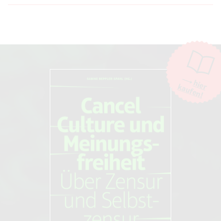
Novo Argumente Verlag (26. Mai 2021)
1983 [1941].
Moderation
Die Moderation der Kommentare liegt allein bei NOVO. Kritische
Kommentare und Diskussionen sind willkommen, Beschimpfungen /
Beleidigungen oder Spam-Kommentare hingegen werden entfernt.
Die Kommentarfunktion wird über den Dienst "DISQUS" des
Unternehmens Big Head Labs, Inc., San Francisco/USA. zur Verfügung
hier
kaufen!
gestellt. Weitere Informationen finden Sie in unseren
AGB und
Datenschutzbestimmungen