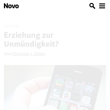
20.12.2024
Erziehung zur
Unmündigkeit?
Von
Christian J. Zeller