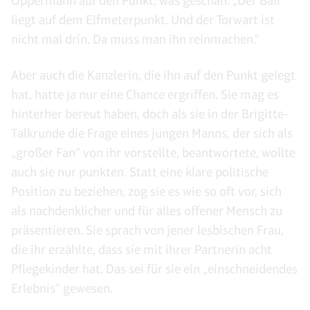
Oppermann auf den Punkt, was geschah: „Der Ball
liegt auf dem Elfmeterpunkt. Und der Torwart ist
nicht mal drin. Da muss man ihn reinmachen.“
Aber auch die Kanzlerin, die ihn auf den Punkt gelegt
hat, hatte ja nur eine Chance ergriffen. Sie mag es
hinterher bereut haben, doch als sie in der Brigitte-
Talkrunde die Frage eines jungen Manns, der sich als
„großer Fan“ von ihr vorstellte, beantwortete, wollte
auch sie nur punkten. Statt eine klare politische
Position zu beziehen, zog sie es wie so oft vor, sich
als nachdenklicher und für alles offener Mensch zu
präsentieren. Sie sprach von jener lesbischen Frau,
die ihr erzählte, dass sie mit ihrer Partnerin acht
Pflegekinder hat. Das sei für sie ein „einschneidendes
Erlebnis“ gewesen.