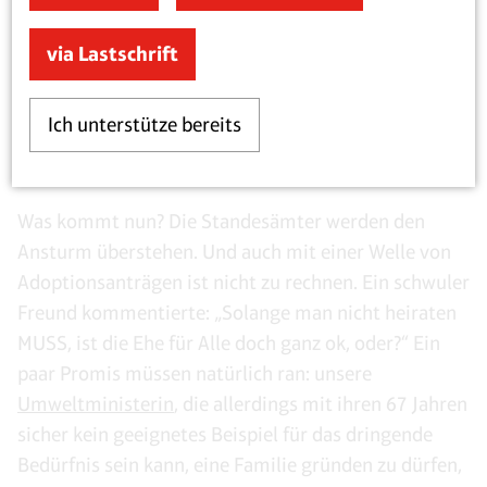
via Lastschrift
Ich unterstütze bereits
Man muss ja nicht
Was kommt nun? Die Standesämter werden den
Ansturm überstehen. Und auch mit einer Welle von
Adoptionsanträgen ist nicht zu rechnen. Ein schwuler
Freund kommentierte: „Solange man nicht heiraten
MUSS, ist die Ehe für Alle doch ganz ok, oder?“ Ein
paar Promis müssen natürlich ran: unsere
Umweltministerin
, die allerdings mit ihren 67 Jahren
sicher kein geeignetes Beispiel für das dringende
Bedürfnis sein kann, eine Familie gründen zu dürfen,