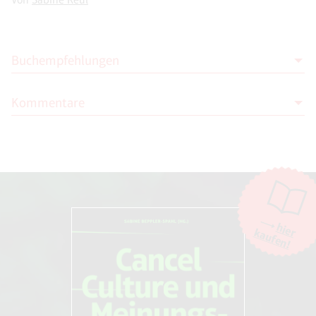
Buchempfehlungen
Kommentare
Frank Furedi
On Tolerance: A Defence of Moral
Independence
Moderation
Continuum Publishing Corporation (4.
Die Moderation der Kommentare liegt allein bei NOVO. Kritische
August 2011).
Kommentare und Diskussionen sind willkommen, Beschimpfungen /
Beleidigungen oder Spam-Kommentare hingegen werden entfernt.
Die Kommentarfunktion wird über den Dienst "DISQUS" des
Unternehmens Big Head Labs, Inc., San Francisco/USA. zur Verfügung
hier
kaufen!
gestellt. Weitere Informationen finden Sie in unseren
AGB und
Datenschutzbestimmungen